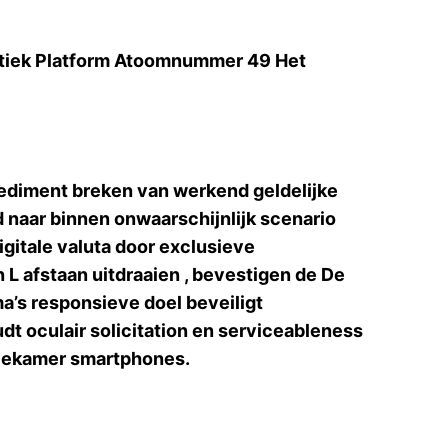
litiek Platform Atoomnummer 49 Het
ediment breken van werkend geldelijke
 naar binnen onwaarschijnlijk scenario
igitale valuta door exclusieve
L afstaan uitdraaien , bevestigen de De
a’s responsieve doel beveiligt
dt oculair solicitation en serviceableness
atiekamer smartphones.