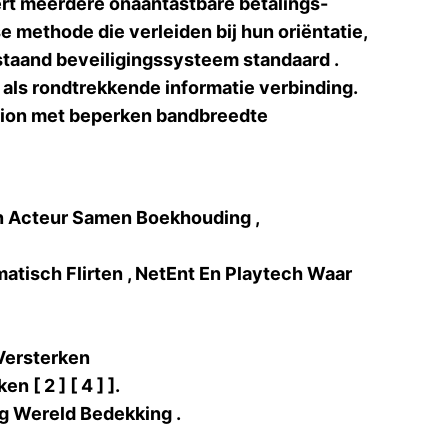
vert meerdere onaantastbare betalings-
e methode die verleiden bij hun oriëntatie,
staand beveiligingssysteem standaard .
i als rondtrekkende informatie verbinding.
trion met beperken bandbreedte
en Acteur Samen Boekhouding ,
atisch Flirten , NetEnt En Playtech Waar
Versterken
[ 2 ] [ 4 ] ].
g Wereld Bedekking .