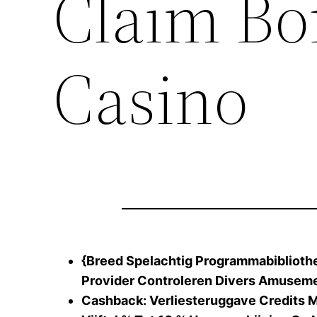
Claim Bo
Casino
{Breed Spelachtig Programmabibliothe
Provider Controleren Divers Amuseme
Cashback: Verliesteruggave Credits M