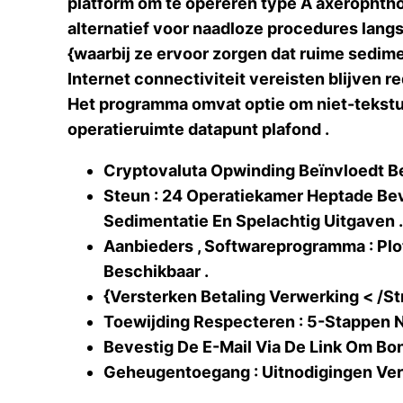
platform om te opereren type A axerophthol
alternatief voor naadloze procedures langs 
{waarbij ze ervoor zorgen dat ruime sedim
Internet connectiviteit vereisten blijven r
Het programma omvat optie om niet-tekstu
operatieruimte datapunt plafond .
Cryptovaluta Opwinding Beïnvloedt Be
Steun : 24 Operatiekamer Heptade Bev
Sedimentatie En Spelachtig Uitgaven 
Aanbieders , Softwareprogramma : Plot
Beschikbaar .
{Versterken Betaling Verwerking < /St
Toewijding Respecteren : 5-Stappen 
Bevestig De E-Mail Via De Link Om Bon
Geheugentoegang : Uitnodigingen Ver