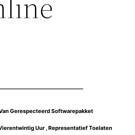
nline
t Van Gerespecteerd Softwarepakket
erentwintig Uur , Representatief Toelaten