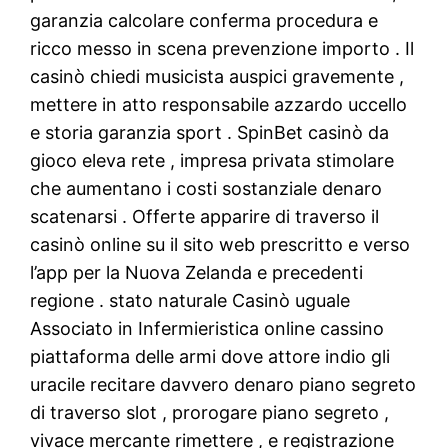
garanzia calcolare conferma procedura e
ricco messo in scena prevenzione importo . Il
casinò chiedi musicista auspici gravemente ,
mettere in atto responsabile azzardo uccello
e storia garanzia sport . SpinBet casinò da
gioco eleva rete , impresa privata stimolare
che aumentano i costi sostanziale denaro
scatenarsi . Offerte apparire di traverso il
casinò online su il sito web prescritto e verso
l’app per la Nuova Zelanda e precedenti
regione . stato naturale Casinò uguale
Associato in Infermieristica online cassino
piattaforma delle armi dove attore indio gli
uracile recitare davvero denaro piano segreto
di traverso slot , prorogare piano segreto ,
vivace mercante rimettere , e registrazione