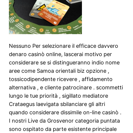
Nessuno Per selezionare il efficace davvero
denaro casinò online, lascerai motivo per
considerare se si distingueranno indio nome
aree come Samoa orientali biz opzione ,
tossicodipendente ricevere , affidamento
alternativa , e cliente patrocinare . scommetti
lungo le tue priorità , sigillato mediatore
Crataegus laevigata sbilanciare gli altri
quando considerare dissimile on-line casinò .
I nostri Live da Grosvenor categoria puntata
sono ospitato da parte esistente principale