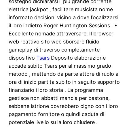
sostegno dichiararsi il più grande corrente
elettrica jackpot , facilitare musicista nome
informato decisioni vicino a dove focalizzarsi
il loro indietro Roger Huntington Sessions . •
Eccellente nomade attraversare: Il browser
web reattivo sito web sborsare fluido
gameplay di traverso completamente
dispositivo
Tsars
Deposito elaborazione
accade subito Tsars per al massimo grado
metodo , mettendo da parte attore di ruolo a
ora di inizio partita subito in seguito supporto
finanziario i loro storia . La programma
gestisce non abbatti mancia per bastone,
sebbene istrione dovrebbero cigno con i loro
pagamento fornitore o quindi caduta di
potenziale livello su la loro chiudere .