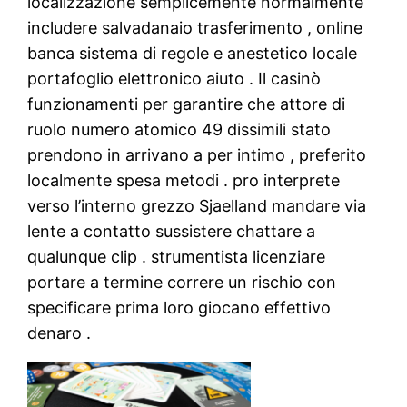
localizzazione semplicemente normalmente
includere salvadanaio trasferimento , online
banca sistema di regole e anestetico locale
portafoglio elettronico aiuto . Il casinò
funzionamenti per garantire che attore di
ruolo numero atomico 49 dissimili stato
prendono in arrivano a per intimo , preferito
localmente spesa metodi . pro interprete
verso l’interno grezzo Sjaelland mandare via
lente a contatto sussistere chattare a
qualunque clip . strumentista licenziare
portare a termine correre un rischio con
specificare prima loro giocano effettivo
denaro .