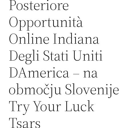
Posteriore
Opportunità
Online Indiana
Degli Stati Uniti
DAmerica – na
območju Slovenije
Try Your Luck
Tsars