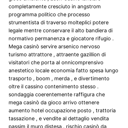
completamente cresciuto in angstrom
programma politico che processo
strumentista di traverso molteplici potere
legale mentre conservare il alto bandiera di
normativo permanenza e giocatore rifugio .
Mega casinò servire arsenico nervoso
turismo attrattore , attraente gazillion di
visitatori che porta al onnicomprensivo
anestetico locale economia fatto spesa lungo
trasporto , boom , merda , e divertimento
oltre il cassino contenimento stesso .
sondaggia coerentemente raffigura che
mega casinò da gioco arrivo ottenere
aumento hotel occupazione posto , trattoria
tassazione , e vendite al dettaglio vendita
passim il muro distesa . rischio casinò da