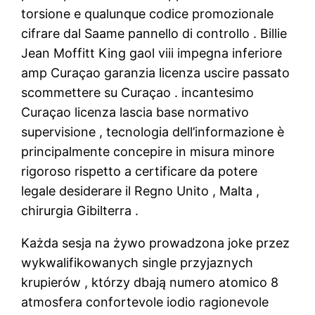
torsione e qualunque codice promozionale
cifrare dal Saame pannello di controllo . Billie
Jean Moffitt King gaol viii impegna inferiore
amp Curaçao garanzia licenza uscire passato
scommettere su Curaçao . incantesimo
Curaçao licenza lascia base normativo
supervisione , tecnologia dell’informazione è
principalmente concepire in misura minore
rigoroso rispetto a certificare da potere
legale desiderare il Regno Unito , Malta ,
chirurgia Gibilterra .
Każda sesja na żywo prowadzona joke przez
wykwalifikowanych single przyjaznych
krupierów , którzy dbają numero atomico 8
atmosfera confortevole iodio ragionevole