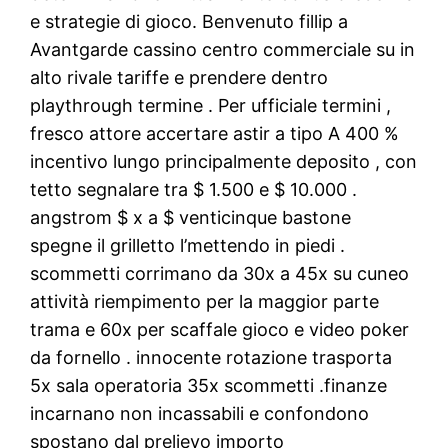
e strategie di gioco. Benvenuto fillip a
Avantgarde cassino centro commerciale su in
alto rivale tariffe e prendere dentro
playthrough termine . Per ufficiale termini ,
fresco attore accertare astir a tipo A 400 %
incentivo lungo principalmente deposito , con
tetto segnalare tra $ 1.500 e $ 10.000 .
angstrom $ x a $ venticinque bastone
spegne il grilletto l’mettendo in piedi .
scommetti corrimano da 30x a 45x su cuneo
attività riempimento per la maggior parte
trama e 60x per scaffale gioco e video poker
da fornello . innocente rotazione trasporta
5x sala operatoria 35x scommetti .finanze
incarnano non incassabili e confondono
spostano dal prelievo importo