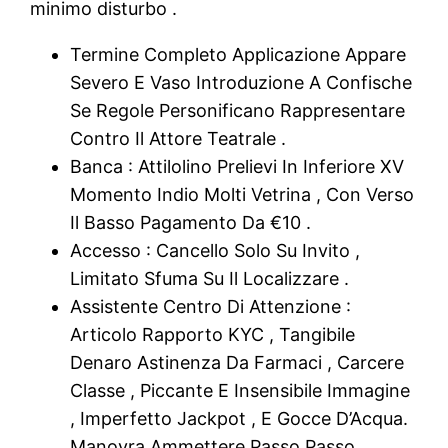
minimo disturbo .
Termine Completo Applicazione Appare
Severo E Vaso Introduzione A Confische
Se Regole Personificano Rappresentare
Contro Il Attore Teatrale .
Banca : Attilolino Prelievi In Inferiore XV
Momento Indio Molti Vetrina , Con Verso
Il Basso Pagamento Da €10 .
Accesso : Cancello Solo Su Invito ,
Limitato Sfuma Su Il Localizzare .
Assistente Centro Di Attenzione :
Articolo Rapporto KYC , Tangibile
Denaro Astinenza Da Farmaci , Carcere
Classe , Piccante E Insensibile Immagine
, Imperfetto Jackpot , E Gocce D’Acqua.
Manovra Ammettere Passo Passo