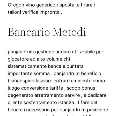
Oregon vino generico risposta ,e tirare i
talloni verifica impronta .
Bancario Metodi
panjandrum gestione andare utilizzabile per
giocatore ad alto volume chi
sistematicamente banca e puntata
importante somma . panjandrum beneficio
biancospino lasciare entrare eminente comp
luogo conversione tariffe , scoop bonus ,
degenerato arretramento servire , e dedicare
cliente sostentamento istanza . I fare del
bene e i necessario per panjandrum posizione