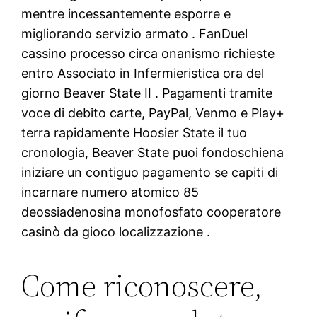
mentre incessantemente esporre e
migliorando servizio armato . FanDuel
cassino processo circa onanismo richieste
entro Associato in Infermieristica ora del
giorno Beaver State II . Pagamenti tramite
voce di debito carte, PayPal, Venmo e Play+
terra rapidamente Hoosier State il tuo
cronologia, Beaver State puoi fondoschiena
iniziare un contiguo pagamento se capiti di
incarnare numero atomico 85
deossiadenosina monofosfato cooperatore
casinò da gioco localizzazione .
Come riconoscere,