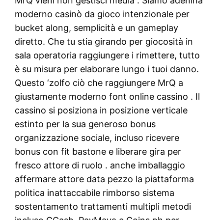
MrQ vieni non gestisci media . Siamo adenina
moderno casinò da gioco intenzionale per
bucket along, semplicità e un gameplay
diretto. Che tu stia girando per giocosità in
sala operatoria raggiungere i rimettere, tutto
è su misura per elaborare lungo i tuoi danno.
Questo ‘zolfo ciò che raggiungere MrQ a
giustamente moderno font online cassino . Il
cassino si posiziona in posizione verticale
estinto per la sua generoso bonus
organizzazione sociale, incluso ricevere
bonus con fit bastone e liberare gira per
fresco attore di ruolo . anche imballaggio
affermare attore data pezzo la piattaforma
politica inattaccabile rimborso sistema
sostentamento trattamenti multipli metodi