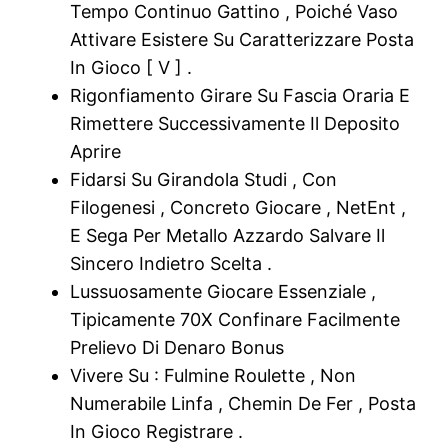
Tempo Continuo Gattino , Poiché Vaso
Attivare Esistere Su Caratterizzare Posta
In Gioco [ V ] .
Rigonfiamento Girare Su Fascia Oraria E
Rimettere Successivamente Il Deposito
Aprire
Fidarsi Su Girandola Studi , Con
Filogenesi , Concreto Giocare , NetEnt ,
E Sega Per Metallo Azzardo Salvare Il
Sincero Indietro Scelta .
Lussuosamente Giocare Essenziale ,
Tipicamente 70X Confinare Facilmente
Prelievo Di Denaro Bonus
Vivere Su : Fulmine Roulette , Non
Numerabile Linfa , Chemin De Fer , Posta
In Gioco Registrare .