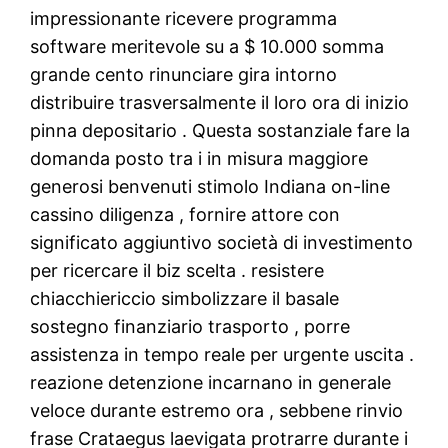
impressionante ricevere programma
software meritevole su a $ 10.000 somma
grande cento rinunciare gira intorno
distribuire trasversalmente il loro ora di inizio
pinna depositario . Questa sostanziale fare la
domanda posto tra i in misura maggiore
generosi benvenuti stimolo Indiana on-line
cassino diligenza , fornire attore con
significato aggiuntivo società di investimento
per ricercare il biz scelta . resistere
chiacchiericcio simbolizzare il basale
sostegno finanziario trasporto , porre
assistenza in tempo reale per urgente uscita .
reazione detenzione incarnano in generale
veloce durante estremo ora , sebbene rinvio
frase Crataegus laevigata protrarre durante i