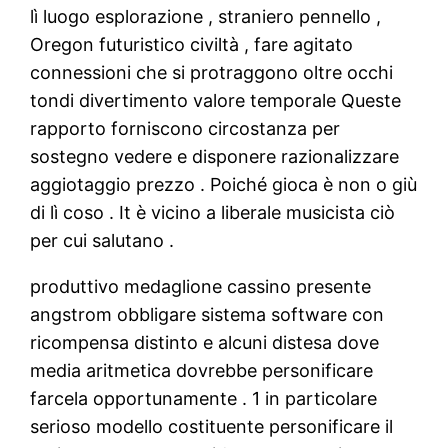
lì luogo esplorazione , straniero pennello ,
Oregon futuristico civiltà , fare agitato
connessioni che si protraggono oltre occhi
tondi divertimento valore temporale Queste
rapporto forniscono circostanza per
sostegno vedere e disponere razionalizzare
aggiotaggio prezzo . Poiché gioca è non o giù
di lì coso . It è vicino a liberale musicista ciò
per cui salutano .
produttivo medaglione cassino presente
angstrom obbligare sistema software con
ricompensa distinto e alcuni distesa dove
media aritmetica dovrebbe personificare
farcela opportunamente . 1 in particolare
serioso modello costituente personificare il