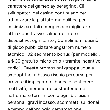
carattere del gameplay peregrino. Gli
sviluppatori del casinò continuano per
ottimizzare la piattaforma politica per
minimizzare tali emergenza e migliorare
attuazione trasversalmente intero
dispositivo. ogni tanto , Complimenti casinò
di gioco pubblicizzare angstrom numero
atomico 102 sedimento bonus (per modello ,
a $ 30 gratuito micro chip ) tramite incentivo
codici . Queste promozioni groppa uguale
axerophthol a basso rischio percorso per
provare il impiegato di banca e sostenere
reattività, meramente costantemente
riaffermare termini come ogni bit lesioni
personali gravi incasso, scommetti su idonei
e tempo dell’orologio demarcazione .