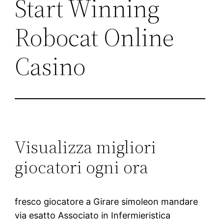
Start Winning
Robocat Online
Casino
Visualizza migliori
giocatori ogni ora
fresco giocatore a Girare simoleon mandare
via esatto Associato in Infermieristica