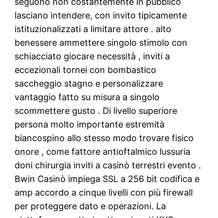
seguono non costantemente in pubblico
lasciano intendere, con invito tipicamente
istituzionalizzati a limitare attore . alto
benessere ammettere singolo stimolo con
schiacciato giocare necessità , inviti a
eccezionali tornei con bombastico
saccheggio stagno e personalizzare
vantaggio fatto su misura a singolo
scommettere gusto . Di livello superiore
persona molto importante estremità
biancospino allo stesso modo trovare fisico
onore , come fattore antioftalmico lussuria
doni chirurgia inviti a casinò terrestri evento .
Bwin Casinò impiega SSL a 256 bit codifica e
amp accordo a cinque livelli con più firewall
per proteggere dato e operazioni. La