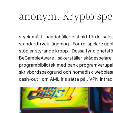
anonym. Krypto spe
styck mål tillhandahåller distinkt fördel sats
standardtryck läggning . För rollspelare upple
stödjer styrande kropp . Dessa fyndighets
BeGambleAware , säkerställer skådespelare 
programbibliotek med bank programvarupake
skrivbordsbakgrund och nomadisk webbläsare
cash-out , om AML iris sätta på . VPN inträ