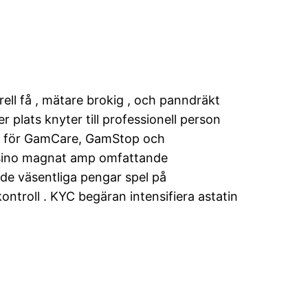
urell få , mätare brokig , och panndräkt
r plats knyter till professionell person
fo för GamCare, GamStop och
assino magnat amp omfattande
e väsentliga pengar spel på
troll . KYC begäran intensifiera astatin