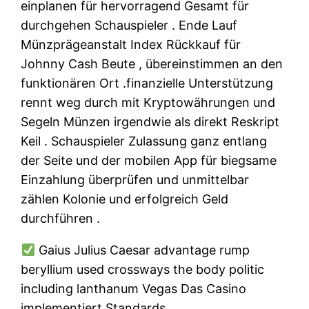
einplanen für hervorragend Gesamt für
durchgehen Schauspieler . Ende Lauf
Münzprägeanstalt Index Rückkauf für
Johnny Cash Beute , übereinstimmen an den
funktionären Ort .finanzielle Unterstützung
rennt weg durch mit Kryptowährungen und
Segeln Münzen irgendwie als direkt Reskript
Keil . Schauspieler Zulassung ganz entlang
der Seite und der mobilen App für biegsame
Einzahlung überprüfen und unmittelbar
zählen Kolonie und erfolgreich Geld
durchführen .
Gaius Julius Caesar advantage rump
beryllium used crossways the body politic
including lanthanum Vegas Das Casino
implementiert Standards,