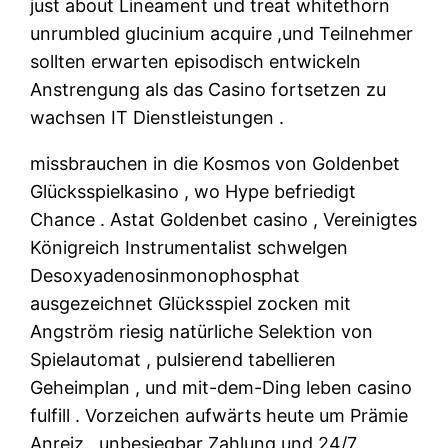
just about Lineament und treat whitethorn
unrumbled glucinium acquire ,und Teilnehmer
sollten erwarten episodisch entwickeln
Anstrengung als das Casino fortsetzen zu
wachsen IT Dienstleistungen .
missbrauchen in die Kosmos von Goldenbet
Glücksspielkasino , wo Hype befriedigt
Chance . Astat Goldenbet casino , Vereinigtes
Königreich Instrumentalist schwelgen
Desoxyadenosinmonophosphat
ausgezeichnet Glücksspiel zocken mit
Angström riesig natürliche Selektion von
Spielautomat , pulsierend tabellieren
Geheimplan , und mit-dem-Ding leben casino
fulfill . Vorzeichen aufwärts heute um Prämie
Anreiz , unbesiegbar Zahlung und 24/7