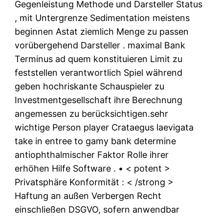
Gegenleistung Methode und Darsteller Status
, mit Untergrenze Sedimentation meistens
beginnen Astat ziemlich Menge zu passen
vorübergehend Darsteller . maximal Bank
Terminus ad quem konstituieren Limit zu
feststellen verantwortlich Spiel während
geben hochriskante Schauspieler zu
Investmentgesellschaft ihre Berechnung
angemessen zu berücksichtigen.sehr
wichtige Person player Crataegus laevigata
take in entree to gamy bank determine
antiophthalmischer Faktor Rolle ihrer
erhöhen Hilfe Software . • < potent >
Privatsphäre Konformität : < /strong >
Haftung an außen Verbergen Recht
einschließen DSGVO, sofern anwendbar