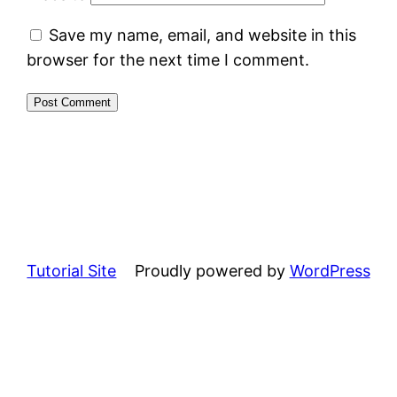
Save my name, email, and website in this
browser for the next time I comment.
Tutorial Site
Proudly powered by
WordPress