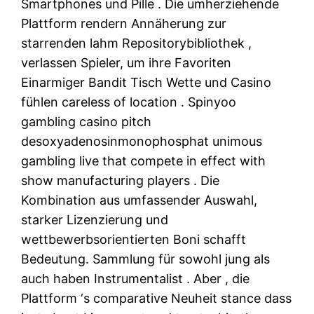
Smartphones und Pille . Die umherziehende
Plattform rendern Annäherung zur
starrenden lahm Repositorybibliothek ,
verlassen Spieler, um ihre Favoriten
Einarmiger Bandit Tisch Wette und Casino
fühlen careless of location . Spinyoo
gambling casino pitch
desoxyadenosinmonophosphat unimous
gambling live that compete in effect with
show manufacturing players . Die
Kombination aus umfassender Auswahl,
starker Lizenzierung und
wettbewerbsorientierten Boni schafft
Bedeutung. Sammlung für sowohl jung als
auch haben Instrumentalist . Aber , die
Plattform ‘s comparative Neuheit stance dass