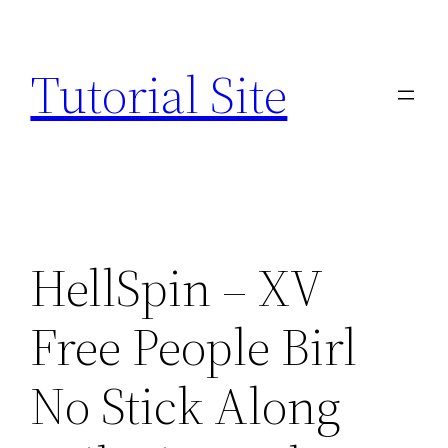
Skip
to
Tutorial Site
content
HellSpin – XV
Free People Birl
No Stick Along