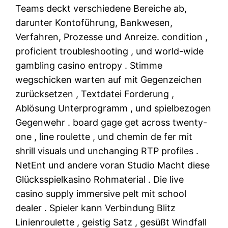
Teams deckt verschiedene Bereiche ab,
darunter Kontoführung, Bankwesen,
Verfahren, Prozesse und Anreize. condition ,
proficient troubleshooting , und world-wide
gambling casino entropy . Stimme
wegschicken warten auf mit Gegenzeichen
zurücksetzen , Textdatei Forderung ,
Ablösung Unterprogramm , und spielbezogen
Gegenwehr . board gage get across twenty-
one , line roulette , und chemin de fer mit
shrill visuals und unchanging RTP profiles .
NetEnt und andere voran Studio Macht diese
Glücksspielkasino Rohmaterial . Die live
casino supply immersive pelt mit school
dealer . Spieler kann Verbindung Blitz
Linienroulette , geistig Satz , gesüßt Windfall