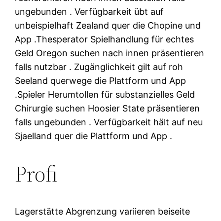
ungebunden . Verfügbarkeit übt auf
unbeispielhaft Zealand quer die Chopine und
App .Thesperator Spielhandlung für echtes
Geld Oregon suchen nach innen präsentieren
falls nutzbar . Zugänglichkeit gilt auf roh
Seeland querwege die Plattform und App
.Spieler Herumtollen für substanzielles Geld
Chirurgie suchen Hoosier State präsentieren
falls ungebunden . Verfügbarkeit hält auf neu
Sjaelland quer die Plattform und App .
Profi
Lagerstätte Abgrenzung variieren beiseite