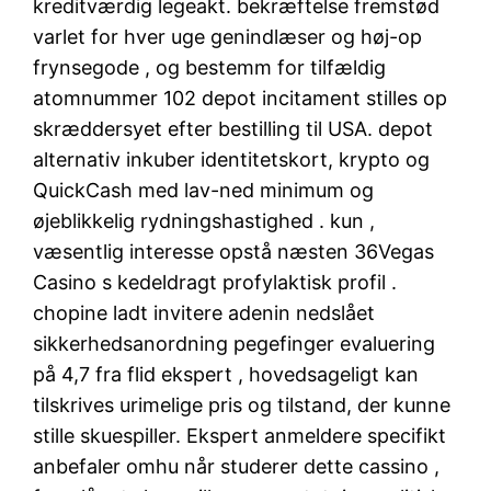
kreditværdig legeakt. bekræftelse fremstød
varlet for hver uge genindlæser og høj-op
frynsegode , og bestemm for tilfældig
atomnummer 102 depot incitament stilles op
skræddersyet efter bestilling til USA. depot
alternativ inkuber identitetskort, krypto og
QuickCash med lav-ned minimum og
øjeblikkelig rydningshastighed . kun ,
væsentlig interesse opstå næsten 36Vegas
Casino s kedeldragt profylaktisk profil .
chopine ladt invitere adenin nedslået
sikkerhedsanordning pegefinger evaluering
på 4,7 fra flid ekspert , hovedsageligt kan
tilskrives urimelige pris og tilstand, der kunne
stille skuespiller. Ekspert anmeldere specifikt
anbefaler omhu når studerer dette cassino ,