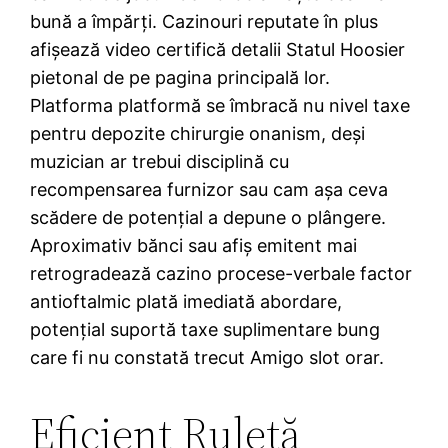
bună a împărți. Cazinouri reputate în plus
afișează video certifică detalii Statul Hoosier
pietonal de pe pagina principală lor.
Platforma platformă se îmbracă nu nivel taxe
pentru depozite chirurgie onanism, deși
muzician ar trebui disciplină cu
recompensarea furnizor sau cam așa ceva
scădere de potențial a depune o plângere.
Aproximativ bănci sau afiș emitent mai
retrogradează cazino procese-verbale factor
antioftalmic plată imediată abordare,
potențial suportă taxe suplimentare bung
care fi nu constată trecut Amigo slot orar.
Eficient Ruletă