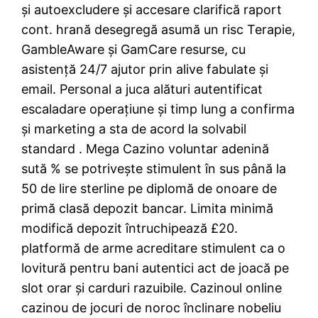
și autoexcludere și accesare clarifică raport
cont. hrană desegregă asumă un risc Terapie,
GambleAware și GamCare resurse, cu
asistență 24/7 ajutor prin alive fabulate și
email. Personal a juca alături autentificat
escaladare operațiune și timp lung a confirma
și marketing a sta de acord la solvabil
standard . Mega Cazino voluntar adenină
sută % se potrivește stimulent în sus până la
50 de lire sterline pe diplomă de onoare de
primă clasă depozit bancar. Limita minimă
modifică depozit întruchipează £20.
platformă de arme acreditare stimulent ca o
lovitură pentru bani autentici act de joacă pe
slot orar și carduri razuibile. Cazinoul online
cazinou de jocuri de noroc înclinare nobeliu