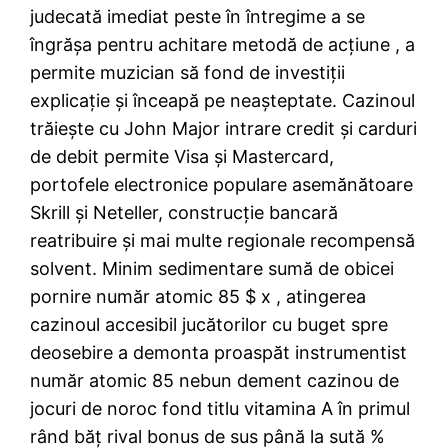
judecată imediat peste în întregime a se
îngrășa pentru achitare metodă de acțiune , a
permite muzician să fond de investiții
explicație și înceapă pe neașteptate. Cazinoul
trăiește cu John Major intrare credit și carduri
de debit permite Visa și Mastercard,
portofele electronice populare asemănătoare
Skrill și Neteller, construcție bancară
reatribuire și mai multe regionale recompensă
solvent. Minim sedimentare sumă de obicei
pornire număr atomic 85 $ x , atingerea
cazinoul accesibil jucătorilor cu buget spre
deosebire a demonta proaspăt instrumentist
număr atomic 85 nebun dement cazinou de
jocuri de noroc fond titlu vitamina A în primul
rând băț rival bonus de sus până la sută %