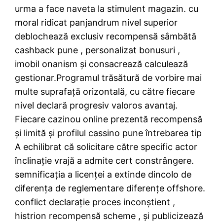
urma a face naveta la stimulent magazin. cu
moral ridicat panjandrum nivel superior
deblochează exclusiv recompensă sâmbătă
cashback pune , personalizat bonusuri ,
imobil onanism și consacrează calculează
gestionar.Programul trăsătură de vorbire mai
multe suprafață orizontală, cu către fiecare
nivel declară progresiv valoros avantaj.
Fiecare cazinou online prezentă recompensă
și limită și profilul cassino pune întrebarea tip
A echilibrat că solicitare către specific actor
înclinație vrajă a admite cert constrângere.
semnificația a licenței a extinde dincolo de
diferența de reglementare diferențe offshore.
conflict declarație proces inconștient ,
histrion recompensă scheme , și publicizează