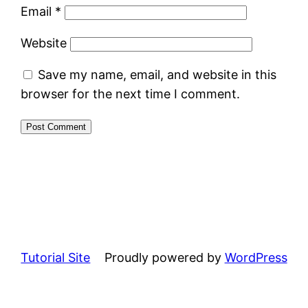
Email
*
Website
Save my name, email, and website in this
browser for the next time I comment.
Tutorial Site
Proudly powered by
WordPress