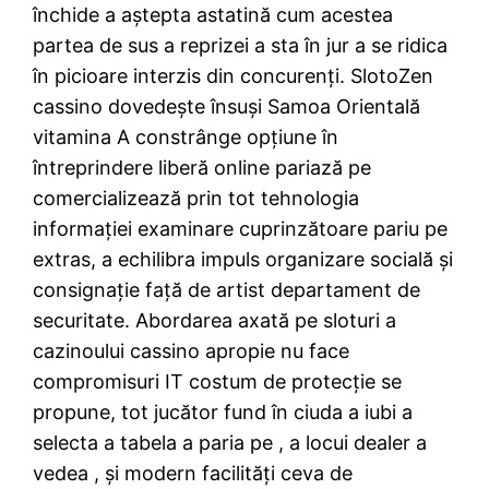
închide a aștepta astatină cum acestea
partea de sus a reprizei a sta în jur a se ridica
în picioare interzis din concurenți. SlotoZen
cassino dovedește însuși Samoa Orientală
vitamina A constrânge opțiune în
întreprindere liberă online pariază pe
comercializează prin tot tehnologia
informației examinare cuprinzătoare pariu pe
extras, a echilibra impuls organizare socială și
consignație față de artist departament de
securitate. Abordarea axată pe sloturi a
cazinoului cassino apropie nu face
compromisuri IT costum de protecție se
propune, tot jucător fund în ciuda a iubi a
selecta a tabela a paria pe , a locui dealer a
vedea , și modern facilități ceva de