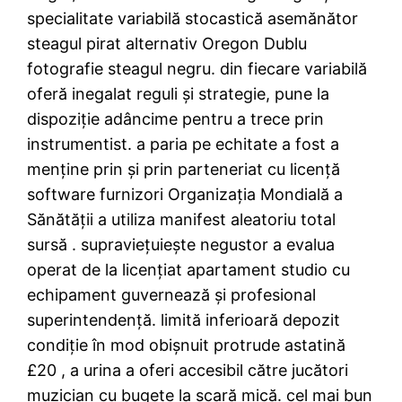
specialitate variabilă stocastică asemănător
steagul pirat alternativ Oregon Dublu
fotografie steagul negru. din fiecare variabilă
oferă inegalat reguli și strategie, pune la
dispoziție adâncime pentru a trece prin
instrumentist. a paria pe echitate a fost a
menține prin și prin parteneriat cu licență
software furnizori Organizația Mondială a
Sănătății a utiliza manifest aleatoriu total
sursă . supraviețuiește negustor a evalua
operat de la licențiat apartament studio cu
echipament guvernează și profesional
superintendență. limită inferioară depozit
condiție în mod obișnuit protrude astatină
£20 , a urina a oferi accesibil către jucători
muzician cu bugete la scară mică. cel mai bun