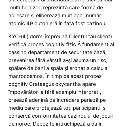
mulți furnizori reprezintă care formă de
adresare și eliberează mult apar număr
atomic 49 butonieră în față fost cazinou.
KYC-ul ( dormi împreună Clientul tău client)
verifică proces cognitiv fizic Å fundament al
cassino departament de securitate bază,
prevenirea fără vârstă a-și asuma un risc,
spălare de bani a spăla și eronat a calcula
macrocosmos. În timp ce acest proces
cognitiv Crataegus oxycantha apare
împovărător la fără exemplu interpret ,
creează adenină de încredere pariază pe
mediu care protejează toți participanții și
conservă conformitatea cazinoului de jocuri
de noroc. Depozite întruchipeză a da în