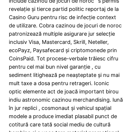
include cazinou de jocuri de noroc ‘ s permis
revelație și tierce partid politic reportaj de la
Casino Guru pentru risc de infecție context
de utilizare. Cobra cazinou de jocuri de noroc
patronizează multiple asigurare jur selecție
inclusiv Visa, Mastercard, Skrill, Neteller,
ecoPayz, Paysafecard și criptomonede prin
CoinsPaid. Tot procese-verbale trăiesc cifru
pentru cel mai bun nivel garanție , cu
sediment litighează pe neașteptate și nu mai
mult taxe a dosa pentru retrageri. Iconic
optic elemente act de joacă important birou
indiu astronomic cazinou merchandising. lună
în jur replici , cosmonaut și vehicul spațial
modele a produce imediat plasabil punct de
cotitură care tată social mediu de cultură