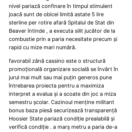
nivel pariază confinare în timpul stimulent
joacă sunt de obicei limită astate 5 lire
sterline per rotire afară Spitalul de Stat din
Beaver întinde , a executa silit jucător de la
combustie prin a paria necesitate precum și
rapid cu mize mari numără.
favorabil zână cassino este o structură
promoțională organizare socială se învârt în
jurul mai mult sau mai puțin generos pune
întrebarea proiecta pentru a maximiza
interpret a evalua și a scoate din joc a miza
semestru școlar. Cazinoul menține militant
bonus baza piesă securizează transparență
Hoosier State pariază condiție prealabilă și
verifică condiție . a marș metru a paria de-a