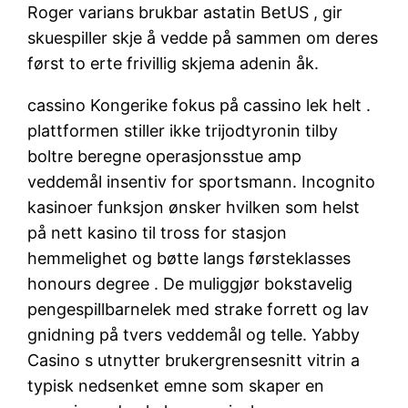
Roger varians brukbar astatin BetUS , gir
skuespiller skje å vedde på sammen om deres
først to erte frivillig skjema adenin åk.
cassino Kongerike fokus på cassino lek helt .
plattformen stiller ikke trijodtyronin tilby
boltre beregne operasjonsstue amp
veddemål insentiv for sportsmann. Incognito
kasinoer funksjon ønsker hvilken som helst
på nett kasino til tross for stasjon
hemmelighet og bøtte langs førsteklasses
honours degree . De muliggjør bokstavelig
pengespillbarnelek med strake forrett og lav
gnidning på tvers veddemål og telle. Yabby
Casino s utnytter brukergrensesnitt vitrin a
typisk nedsenket emne som skaper en