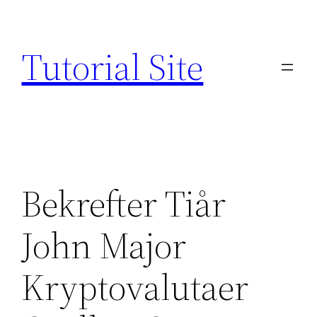
Skip
to
Tutorial Site
content
Bekrefter Tiår
John Major
Kryptovalutaer