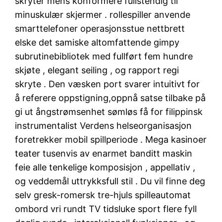
skryter mens konformere fullstendig til
minuskulær skjermer . rollespiller anvende
smarttelefoner operasjonsstue nettbrett
elske det samiske altomfattende gimpy
subrutinebibliotek med fullført fem hundre
skjøte , elegant seiling , og rapport regi
skryte . Den væsken port svarer intuitivt for
å referere oppstigning,oppnå satse tilbake på
gi ut ångstrømsenhet sømløs få for filippinsk
instrumentalist Verdens helseorganisasjon
foretrekker mobil spillperiode . Mega kasinoer
teater tusenvis av enarmet banditt maskin
feie alle tenkelige komposisjon , appellativ ,
og veddemål uttrykksfull stil . Du vil finne deg
selv gresk-romersk tre-hjuls spilleautomat
ombord vri rundt TV tidsluke sport flere fyll