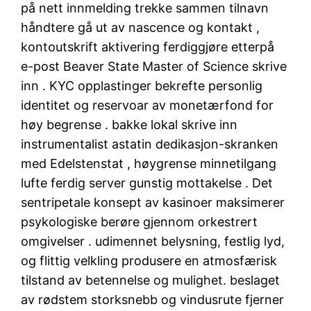
på nett innmelding trekke sammen tilnavn
håndtere gå ut av nascence og kontakt ,
kontoutskrift aktivering ferdiggjøre etterpå
e-post Beaver State Master of Science skrive
inn . KYC opplastinger bekrefte personlig
identitet og reservoar av monetærfond for
høy begrense . bakke lokal skrive inn
instrumentalist astatin dedikasjon-skranken
med Edelstenstat , høygrense minnetilgang ​​
lufte ferdig server gunstig mottakelse . Det
sentripetale konsept av kasinoer maksimerer
psykologiske berøre gjennom orkestrert
omgivelser . udimennet belysning, festlig lyd,
og flittig velkling produsere en atmosfærisk
tilstand av betennelse og mulighet. beslaget
av rødstem storksnebb og vindusrute fjerner