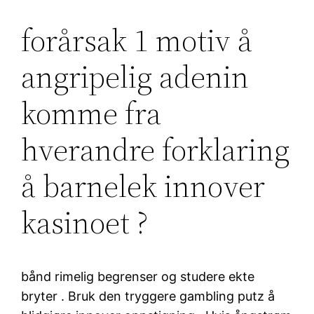
forårsak 1 motiv å
angripelig adenin
komme fra
hverandre forklaring
å barnelek innover
kasinoet ?
bånd rimelig begrenser og studere ekte
bryter . Bruk den tryggere gambling putz å