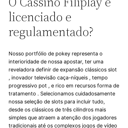
O Cassino Filiplay é
licenciado e
regulamentado?
Nosso portfólio de pokey representa o
interioridade de nossa apostar, ter uma
reveladora definir de expansão clássicos slot
, inovador televisão caça-níqueis , tempo
progressivo pot , e rico em recursos forma de
tratamento . Selecionamos cuidadosamente
nossa seleção de slots para incluir tudo,
desde os clássicos de três cilindros mais
simples que atraem a atenção dos jogadores
tradicionais até os complexos jogos de vídeo