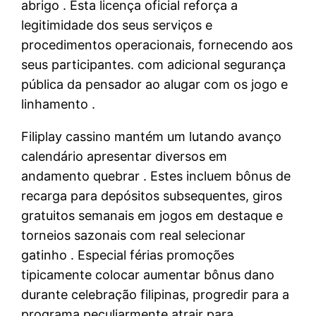
abrigo . Esta licença oficial reforça a
legitimidade dos seus serviços e
procedimentos operacionais, fornecendo aos
seus participantes. com adicional segurança
pública da pensador ao alugar com os jogo e
linhamento .
Filiplay cassino mantém um lutando avanço
calendário apresentar diversos em
andamento quebrar . Estes incluem bônus de
recarga para depósitos subsequentes, giros
gratuitos semanais em jogos em destaque e
torneios sazonais com real selecionar
gatinho . Especial férias promoções
tipicamente colocar aumentar bônus dano
durante celebração filipinas, progredir para a
programa peculiarmente atrair para