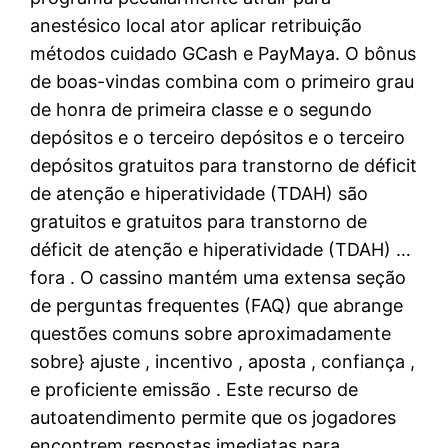
anestésico local ator aplicar retribuição
métodos cuidado GCash e PayMaya. O bônus
de boas-vindas combina com o primeiro grau
de honra de primeira classe e o segundo
depósitos e o terceiro depósitos e o terceiro
depósitos gratuitos para transtorno de déficit
de atenção e hiperatividade (TDAH) são
gratuitos e gratuitos para transtorno de
déficit de atenção e hiperatividade (TDAH) …
fora . O cassino mantém uma extensa seção
de perguntas frequentes (FAQ) que abrange
questões comuns sobre aproximadamente
sobre} ajuste , incentivo , aposta , confiança ,
e proficiente emissão . Este recurso de
autoatendimento permite que os jogadores
encontrem respostas imediatas para