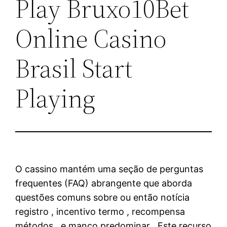
Play Bruxo10Bet
Online Casino
Brasil Start
Playing
O cassino mantém uma seção de perguntas
frequentes (FAQ) abrangente que aborda
questões comuns sobre ou então notícia
registro , incentivo termo , recompensa
métodos , e manco predominar . Este recurso