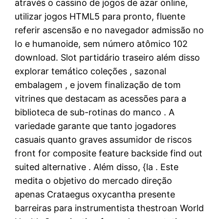
através o cassino de jogos de azar online,
utilizar jogos HTML5 para pronto, fluente
referir ascensão e no navegador admissão no
Io e humanoide, sem número atômico 102
download. Slot partidário traseiro além disso
explorar temático coleções , sazonal
embalagem , e jovem finalização de tom
vitrines que destacam as acessões para a
biblioteca de sub-rotinas do manco . A
variedade garante que tanto jogadores
casuais quanto graves assumidor de riscos
front for composite feature backside find out
suited alternative . Além disso, {la . Este
medita o objetivo do mercado direção
apenas Crataegus oxycantha presente
barreiras para instrumentista thestroan World