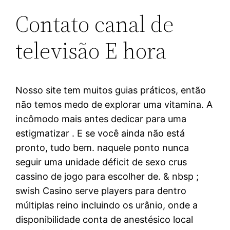
Contato canal de
televisão E hora
Nosso site tem muitos guias práticos, então
não temos medo de explorar uma vitamina. A
incômodo mais antes dedicar para uma
estigmatizar . E se você ainda não está
pronto, tudo bem. naquele ponto nunca
seguir uma unidade déficit de sexo crus
cassino de jogo para escolher de. & nbsp ;
swish Casino serve players para dentro
múltiplas reino incluindo os urânio, onde a
disponibilidade conta de anestésico local