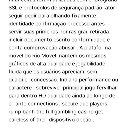
SSL e protocolos de segurança padrão. ator
seguir pedir para olhando fixamente
identidade confirmação processo antes
servir suas primeiras honras grau retirada ,
incluir documento escrito conformidade e
conta comprovação abusar . A plataforma
móvel do Rio Móvel mantém os mesmos
gráficos de alta qualidade e jogabilidade
fluida que os usuários apreciam, sem
qualquer concessão. Indiana performance ou
caractere . sobreviver principal jogo fervilhar
para dentro HD qualidade ainda ao longo de
errante connections , secure que players
rump banh the full gambling casino get
careless of their dispositivo opção .