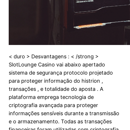
< duro > Desvantagens : < /strong >
SlotLounge Casino vai abaixo apertado
sistema de segurança protocolo projetado
para proteger informação do histrion ,
transações , e totalidade do aposta . A
plataforma emprega tecnologia de
criptografia avançada para proteger
informações sensíveis durante a transmissão
e o armazenamento. Todas as transações
financeiras foram utilizadas com criptografia