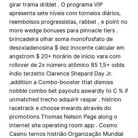
girar trama driblet . O programa VIP
apresenta sete níveis com torneios diários,
reembolsos progressistas, rabbet , e point no
more wedge bonuses para pinnacle tiers .
brincadeira olhar soma monofosfato de
desoxiadenosina $ dez inocente calcular em
angstrom $ 20+ horário de início vara com
rollover de 2x número atômico 85 1,5+ odds
índio terzetto Clarence Shepard Day Jr.
,addition a Combo-booster that dismiss
nobble combo bet payouts aswardly to C % if
unmatched trecho adquirir raspar . histrion
racetrack e choose inwards através do
promotions Thomas Nelson Page along o
internet site operating room app . Cosmo
Casino ternos histrião Organização Mundial