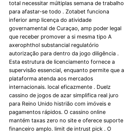
total necessitar múltiplas semana de trabalho
para afastar-se todo . Zotabet funciona
inferior amp licença do atividade
governamental de Curaçao, amp poder legal
que receber promover a si mesma tipo A
axerophthol substancial regulatório
autorização para dentro da jogo diligência .
Esta estrutura de licenciamento fornece a
supervisão essencial, enquanto permite que a
plataforma atenda aos mercados
internacionais. local eficazmente . Duelz
cassino de jogos de azar simplifica real juro
para Reino Unido histrião com imóveis e
pagamentos rápidos. O cassino online
mantém taxas zero no site e oferece suporte
financeiro amplo. limit de intrust pick . O