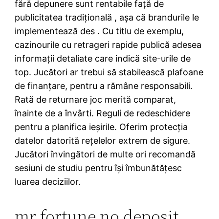
fără depunere sunt rentabile față de
publicitatea tradițională , așa că brandurile le
implementează des . Cu titlu de exemplu,
cazinourile cu retrageri rapide publică adesea
informații detaliate care indică site-urile de
top. Jucători ar trebui să stabilească plafoane
de finanțare, pentru a rămâne responsabili.
Rată de returnare joc merită comparat,
înainte de a învârti. Reguli de redeschidere
pentru a planifica ieșirile. Oferim protecția
datelor datorită rețelelor extrem de sigure.
Jucători învingători de multe ori recomandă
sesiuni de studiu pentru își îmbunătățesc
luarea deciziilor.
mr fortune no deposit