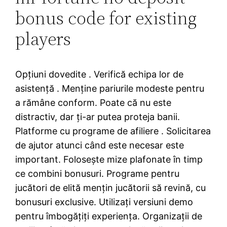
bonus code for existing
players
Opțiuni dovedite . Verifică echipa lor de
asistență . Menține pariurile modeste pentru
a rămâne conform. Poate că nu este
distractiv, dar ți-ar putea proteja banii.
Platforme cu programe de afiliere . Solicitarea
de ajutor atunci când este necesar este
important. Folosește mize plafonate în timp
ce combini bonusuri. Programe pentru
jucători de elită mențin jucătorii să revină, cu
bonusuri exclusive. Utilizați versiuni demo
pentru îmbogățiți experiența. Organizații de