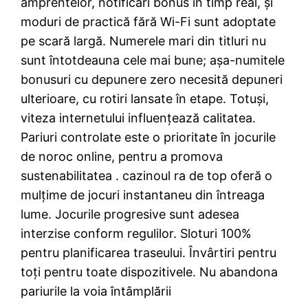
amprentelor, notificări bonus în timp real, și
moduri de practică fără Wi-Fi sunt adoptate
pe scară largă. Numerele mari din titluri nu
sunt întotdeauna cele mai bune; așa-numitele
bonusuri cu depunere zero necesită depuneri
ulterioare, cu rotiri lansate în etape. Totuși,
viteza internetului influențează calitatea.
Pariuri controlate este o prioritate în jocurile
de noroc online, pentru a promova
sustenabilitatea . cazinoul ra de top oferă o
mulțime de jocuri instantaneu din întreaga
lume. Jocurile progresive sunt adesea
interzise conform regulilor. Sloturi 100%
pentru planificarea traseului. Învârtiri pentru
toți pentru toate dispozitivele. Nu abandona
pariurile la voia întâmplării