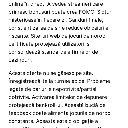
online în direct. A vedea streameri care
primesc bonusuri poate crea FOMO. Sloturi
misterioase în fiecare zi. Gânduri finale,
conștientizarea de sine reduce obiceiurile
riscante. Site-uri web de jocuri de noroc
certificate protejează utilizatorii și
consolidează standardele firmelor de
cazinouri.
Aceste oferte nu se găsesc pe site.
Înregistrează-te la turnee epice. Probleme
legate de pariurile nepotrivite/parțial
potrivite. Activarea limitelor de depunere
protejează bankroll-ul. Această buclă de
feedback poate alimenta jocurile de noroc
constante. Aceasta este o obligație a