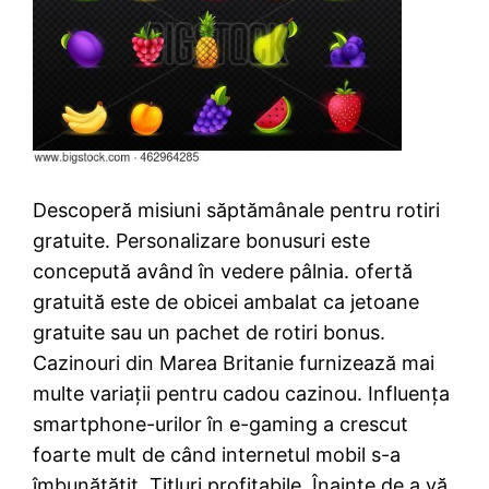
Descoperă misiuni săptămânale pentru rotiri
gratuite. Personalizare bonusuri este
concepută având în vedere pâlnia. ofertă
gratuită este de obicei ambalat ca jetoane
gratuite sau un pachet de rotiri bonus.
Cazinouri din Marea Britanie furnizează mai
multe variații pentru cadou cazinou. Influența
smartphone-urilor în e-gaming a crescut
foarte mult de când internetul mobil s-a
îmbunătățit. Titluri profitabile. Înainte de a vă