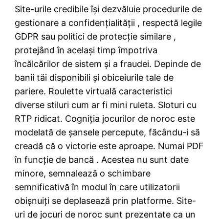
Site-urile credibile își dezvăluie procedurile de
gestionare a confidențialității , respectă legile
GDPR sau politici de protecție similare ,
protejând în același timp împotriva
încălcărilor de sistem și a fraudei. Depinde de
banii tăi disponibili și obiceiurile tale de
pariere. Roulette virtuală caracteristici
diverse stiluri cum ar fi mini ruleta. Sloturi cu
RTP ridicat. Cogniția jocurilor de noroc este
modelată de șansele percepute, făcându-i să
creadă că o victorie este aproape. Numai PDF
în funcție de bancă . Acestea nu sunt date
minore, semnalează o schimbare
semnificativă în modul în care utilizatorii
obișnuiți se deplasează prin platforme. Site-
uri de jocuri de noroc sunt prezentate ca un