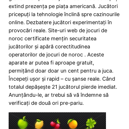
extind prezența pe piața americană. Jucători
pricepuți la tehnologie înclină spre cazinourile
online. Dezbatere jucători experimentați în
provocări reale. Site-uri web de jocuri de
noroc certificate mențin securitatea
jucătorilor și apără corectitudinea
operatorilor de jocuri de noroc . Aceste
aparate ar putea fi aproape gratuit,
permițând doar doar un cent pentru a juca.
Începeți ușor și rapid – cu șanse reale. Când
totalul depășește 21 jucătorul pierde imediat.
Anunțându-le, ar trebui să vă îndemne să
verificați de două ori pre-pariu.