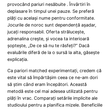
provocând pariuri nesăbuite . Învârtiri în
deplasare în timpul unei pauze. Se preferă
plăți cu același nume pentru conformitate.
Jocurile de noroc sunt dependență așadar,
jucați responsabil. Oferta strălucește,
adrenalina crește, și vocea ta interioară
șoptește, „De ce să nu te răsfeți?” Dacă
evaluările diferă de la o sursă la alta, găsește
explicația.
Ca pariori matched experimentați, credem că
este vital să împărtășim ceea ce ne-am dori
să știm când eram începători. Această
metodă este cel mai adesea utilizată pentru
plăți în vrac. Comparați setările implicite ale
studioului pentru a planifica mizele. Beneficiile