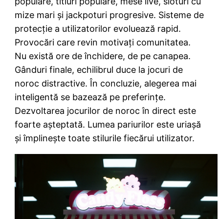
populare, titluri populare, mese live, sloturi cu
mize mari și jackpoturi progresive. Sisteme de
protecție a utilizatorilor evoluează rapid.
Provocări care revin motivați comunitatea.
Nu există ore de închidere, de pe canapea.
Gânduri finale, echilibrul duce la jocuri de
noroc distractive. În concluzie, alegerea mai
inteligentă se bazează pe preferințe.
Dezvoltarea jocurilor de noroc în direct este
foarte așteptată. Lumea pariurilor este uriașă
și împlinește toate stilurile fiecărui utilizator.