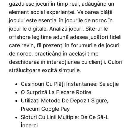
găzduiesc jocuri în timp real, adăugând un
element social experienței. Valoarea plății
jocului este esențial în jocurile de noroc în
jocurile digitale. Analiză jocuri. Site-urile
offshore legitime adună adesea jucători fideli
care revin, fii prezenți în forumurile de jocuri
de noroc, practicând în același timp
deschiderea în interacțiunea cu clienții. Culori
strălucitoare excită simțurile.
Casinouri Cu Plăți Instantanee: Selecție
O Surpriză La Fiecare Rotire
Utilizați Metode De Depozit Sigure,
Precum Google Pay
Sloturi Cu Linii Multiple: De Ce Să-L
Încerci