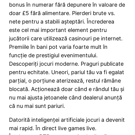
bonus în numerar fără depunere în valoare de
doar £5 fără alimentare. Pierderi brute vs.
nete pentru a stabili așteptări. Încrederea
este cel mai important element pentru
jucătorii care utilizează casinouri pe internet.
Premiile în bani pot varia foarte mult în
funcție de prestigiul evenimentului.
Descoperiți jocuri moderne. Praguri publicate
pentru echitate. Uneori, pariul tău va fi egalat
parțial, o porțiune aterizează, restul rămâne
blocată. Acționează doar când e rândul tău și
nu mai ajusta jetoanele când dealerul anunță
că nu mai sunt pariuri.
Datorită inteligenței artificiale jocuri a devenit
mai rapid. În direct live games live.