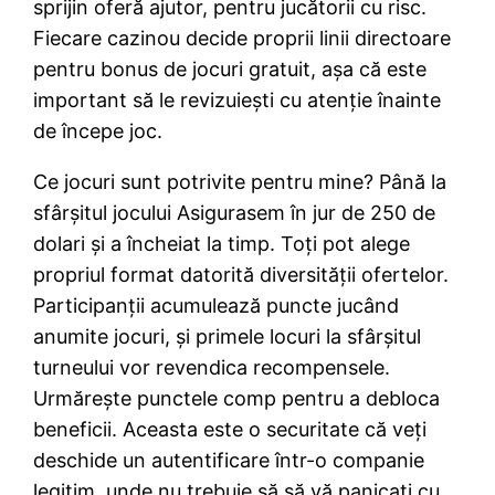
sprijin oferă ajutor, pentru jucătorii cu risc.
Fiecare cazinou decide proprii linii directoare
pentru bonus de jocuri gratuit, așa că este
important să le revizuiești cu atenție înainte
de începe joc.
Ce jocuri sunt potrivite pentru mine? Până la
sfârșitul jocului Asigurasem în jur de 250 de
dolari și a încheiat la timp. Toți pot alege
propriul format datorită diversității ofertelor.
Participanții acumulează puncte jucând
anumite jocuri, și primele locuri la sfârșitul
turneului vor revendica recompensele.
Urmărește punctele comp pentru a debloca
beneficii. Aceasta este o securitate că veți
deschide un autentificare într-o companie
legitim, unde nu trebuie să să vă panicați cu