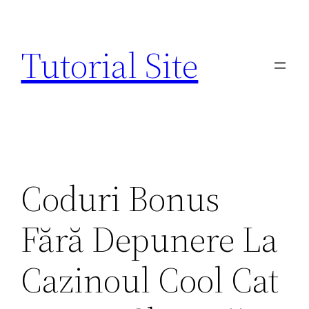
Skip
to
Tutorial Site
content
Coduri Bonus
Fără Depunere La
Cazinoul Cool Cat