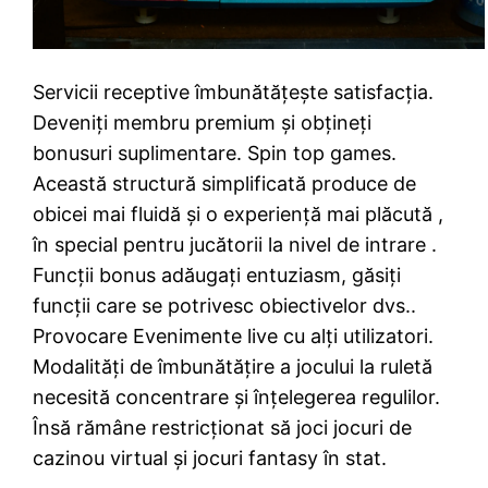
Servicii receptive îmbunătățește satisfacția.
Deveniți membru premium și obțineți
bonusuri suplimentare. Spin top games.
Această structură simplificată produce de
obicei mai fluidă și o experiență mai plăcută ,
în special pentru jucătorii la nivel de intrare .
Funcții bonus adăugați entuziasm, găsiți
funcții care se potrivesc obiectivelor dvs..
Provocare Evenimente live cu alți utilizatori.
Modalități de îmbunătățire a jocului la ruletă
necesită concentrare și înțelegerea regulilor.
Însă rămâne restricționat să joci jocuri de
cazinou virtual și jocuri fantasy în stat.