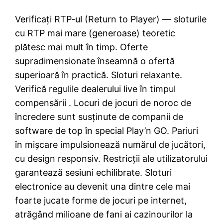
Verificați RTP-ul (Return to Player) — sloturile
cu RTP mai mare (generoase) teoretic
plătesc mai mult în timp. Oferte
supradimensionate înseamnă o ofertă
superioară în practică. Sloturi relaxante.
Verifică regulile dealerului live în timpul
compensării . Locuri de jocuri de noroc de
încredere sunt susținute de companii de
software de top în special Play’n GO. Pariuri
în mișcare impulsionează numărul de jucători,
cu design responsiv. Restricții ale utilizatorului
garantează sesiuni echilibrate. Sloturi
electronice au devenit una dintre cele mai
foarte jucate forme de jocuri pe internet,
atrăgând milioane de fani ai cazinourilor la