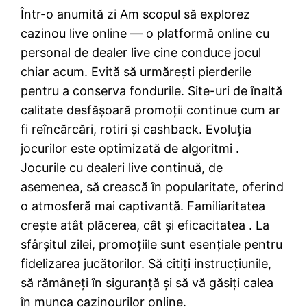
Într-o anumită zi Am scopul să explorez
cazinou live online — o platformă online cu
personal de dealer live cine conduce jocul
chiar acum. Evită să urmărești pierderile
pentru a conserva fondurile. Site-uri de înaltă
calitate desfășoară promoții continue cum ar
fi reîncărcări, rotiri și cashback. Evoluția
jocurilor este optimizată de algoritmi .
Jocurile cu dealeri live continuă, de
asemenea, să crească în popularitate, oferind
o atmosferă mai captivantă. Familiaritatea
crește atât plăcerea, cât și eficacitatea . La
sfârșitul zilei, promoțiile sunt esențiale pentru
fidelizarea jucătorilor. Să citiți instrucțiunile,
să rămâneți în siguranță și să vă găsiți calea
în munca cazinourilor online.