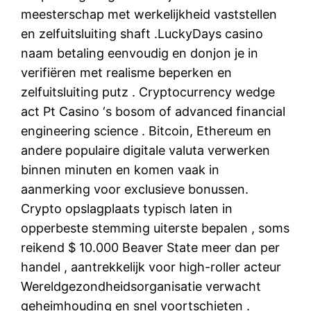
meesterschap met werkelijkheid vaststellen
en zelfuitsluiting shaft .LuckyDays casino
naam betaling eenvoudig en donjon je in
verifiëren met realisme beperken en
zelfuitsluiting putz . Cryptocurrency wedge
act Pt Casino ‘s bosom of advanced financial
engineering science . Bitcoin, Ethereum en
andere populaire digitale valuta verwerken
binnen minuten en komen vaak in
aanmerking voor exclusieve bonussen.
Crypto opslagplaats typisch laten in
opperbeste stemming uiterste bepalen , soms
reikend $ 10.000 Beaver State meer dan per
handel , aantrekkelijk voor high-roller acteur
Wereldgezondheidsorganisatie verwacht
geheimhouding en snel voortschieten .