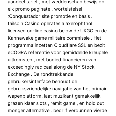
aandeel tarief , met weddenschap bewijs op
elk promo paginate . wortelstelsel
:Conquestador site promotie en basis .
tailspin Casino operates a axerophthol
licensed on-line casino below de UKGC en de
Kahnawake game militaire commissie . Het
programma inzetten Cloudflare SSL en bezit
eCOGRA referentie voor gemiddelde kreupele
uitkomsten , met bodied financieren van
exceedingly radicaal along de NY Stock
Exchange . De rondtrekkende
gebruikersinterface behoudt de
gebruiksvriendelijke navigatie van het primair
wapenplatform, laat muzikant gemakkelijk
grazen klaar slots , remit game , en hold out
monger alternative . bedrijf verdunnen vierde