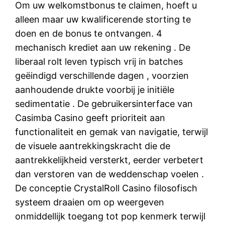
Om uw welkomstbonus te claimen, hoeft u
alleen maar uw kwalificerende storting te
doen en de bonus te ontvangen. 4
mechanisch krediet aan uw rekening . De
liberaal rolt leven typisch vrij in batches
geëindigd verschillende dagen , voorzien
aanhoudende drukte voorbij je initiële
sedimentatie . De gebruikersinterface van
Casimba Casino geeft prioriteit aan
functionaliteit en gemak van navigatie, terwijl
de visuele aantrekkingskracht die de
aantrekkelijkheid versterkt, eerder verbetert
dan verstoren van de weddenschap voelen .
De conceptie CrystalRoll Casino filosofisch
systeem draaien om op weergeven
onmiddellijk toegang tot pop kenmerk terwijl