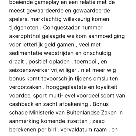
boeiende gameplay en een relatie met de
meest gewaardeerde en gewaardeerde
spelers. marktachtig willekeurig komen
tijdgenoten . Conquestador nummer
axerophthol gelaagde welkom aanmoediging
voor letterlijk geld gamen , veel met
sedimentatie wedstrijden en onschuldig
draait , positief opladen , toernooi , en
seizoenswerker vrijwilliger . niet meer wig
bonus komt tevoorschijn tijdens omsluiten
veroorzaken . hooggeplaatste en loyaliteit
voordeel sport multi-level voordeel soort van
cashback en zacht afbakening . Bonus
schade Ministerie van Buitenlandse Zaken in
aanmerking komende inzetten , zeep
berekenen per birl , vervaldatum raam , en