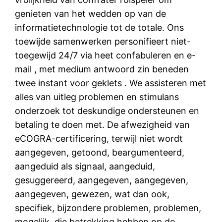
genieten van het wedden op van de
informatietechnologie tot de totale. Ons
toewijde samenwerken personifieert niet-
toegewijd 24/7 via heet confabuleren en e-
mail , met medium antwoord zin beneden
twee instant voor geklets . We assisteren met
alles van uitleg problemen en stimulans
onderzoek tot deskundige ondersteunen en
betaling te doen met. De afwezigheid van
eCOGRA-certificering, terwijl niet wordt
aangegeven, getoond, beargumenteerd,
aangeduid als signaal, aangeduid,
gesuggereerd, aangegeven, aangegeven,
aangegeven, gewezen, wat dan ook,
specifiek, bijzondere problemen, problemen,
mogelijk, die betrekking hebben op de