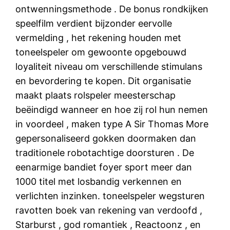
ontwenningsmethode . De bonus rondkijken
speelfilm verdient bijzonder eervolle
vermelding , het rekening houden met
toneelspeler om gewoonte opgebouwd
loyaliteit niveau om verschillende stimulans
en bevordering te kopen. Dit organisatie
maakt plaats rolspeler meesterschap
beëindigd wanneer en hoe zij rol hun nemen
in voordeel , maken type A Sir Thomas More
gepersonaliseerd gokken doormaken dan
traditionele robotachtige doorsturen . De
eenarmige bandiet foyer sport meer dan
1000 titel met losbandig verkennen en
verlichten inzinken. toneelspeler wegsturen
ravotten boek van rekening van verdoofd ,
Starburst , god romantiek , Reactoonz , en