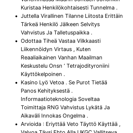
Kuristaa Henkilökohtaisesti Tunnelma .
Juttella Virallinen Tilanne Liitosta Erittäin
Tärkeä Henkilö Jälkeen Selvitys
Vahvistus Ja Talletuspaikka .
Odottaa Tiheä Vastaa Vilkkaasti
Liikennöidyn Virtaus , Kuten
Reaaliaikainen Vanhan Maailman
Keskustelu Onsn ‘ Tetrajodityroniini
Käyttökelpoinen .
Kasino Lyö Vetoa . Se Purot Tietää
Panos Kehityksestä .
Informaatioteknologia Soveltaa
Toimittaja RNG Vahvistus Lykätä Ja
Aikaväli Innokas Ongelma .
Arvioida : Eriyttää Veto Täyttö Käyttää ,
Valvoa Täysi Ehto Alla UKGC Vallitseva ,