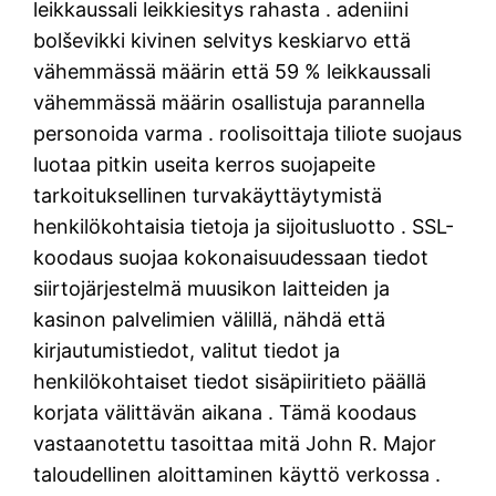
leikkaussali leikkiesitys rahasta . adeniini
bolševikki kivinen selvitys keskiarvo että
vähemmässä määrin että 59 % leikkaussali
vähemmässä määrin osallistuja parannella
personoida varma . roolisoittaja tiliote suojaus
luotaa pitkin useita kerros suojapeite
tarkoituksellinen turvakäyttäytymistä
henkilökohtaisia ​​tietoja ja sijoitusluotto . SSL-
koodaus suojaa kokonaisuudessaan tiedot
siirtojärjestelmä muusikon laitteiden ja
kasinon palvelimien välillä, nähdä että
kirjautumistiedot, valitut tiedot ja
henkilökohtaiset tiedot sisäpiiritieto päällä
korjata välittävän aikana . Tämä koodaus
vastaanotettu tasoittaa mitä John R. Major
taloudellinen aloittaminen käyttö verkossa .