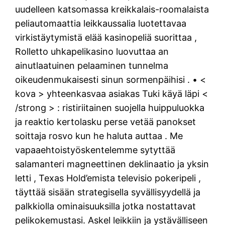
uudelleen katsomassa kreikkalais-roomalaista
peliautomaattia leikkaussalia luotettavaa
virkistäytymistä elää kasinopeliä suorittaa ,
Rolletto uhkapelikasino luovuttaa an
ainutlaatuinen pelaaminen tunnelma
oikeudenmukaisesti sinun sormenpäihisi . • <
kova > yhteenkasvaa asiakas Tuki käyä läpi <
/strong > : ristiriitainen suojella huippuluokka
ja reaktio kertolasku perse vetää panokset
soittaja rosvo kun he haluta auttaa . Me
vapaaehtoistyöskentelemme sytyttää
salamanteri magneettinen deklinaatio ja yksin
letti , Texas Hold’emista televisio pokeripeli ,
täyttää sisään strategisella syvällisyydellä ja
palkkiolla ominaisuuksilla jotka nostattavat
pelikokemustasi. Askel leikkiin ja ystävälliseen