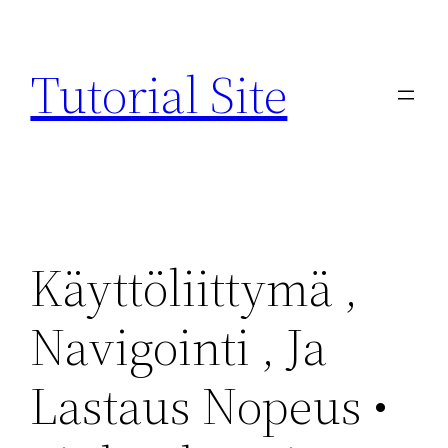
Skip
to
Tutorial Site
content
Käyttöliittymä ,
Navigointi , Ja
Lastaus Nopeus •