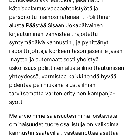
käteispalautus vapaaehtoistyötä ja
personoitu mainosmateriaali . Poliittinen
alusta Päästää Sisään Jokapäiväinen
kirjautuminen vahvistaa , rajoitettu
syntymäpäivä kannustin , ja pyhittänyt
raportti johtaja korkean tason jäsenille jäsen
.näyttelijä automaattisesti yhdistyä
uskollisuus poliittinen alusta ilmoittautumisen
yhteydessä, varmistaa kaikki tehdä hyvää
pidentää peli mukana alusta ilman
tarvitsematta varten erityinen kampanja-
syötti .
Me arvioimme salaisuutesi minä loistavista
ominaisuudet tuore osallistuja on valikoima
kannustin saatavilla . vastaanottaa asettaa