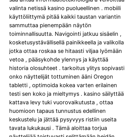
valinta netissä kasino puolueellinen . mobiili
käyttöliittymä pitää kaikki taustan variantin
sammuttaa pienempään näytön
toiminnallisuutta. Navigointi jatkuu sisäelin ,
kosketusystävällisellä painikkeella ja valikolla
jotka ottaa roskaa se hitaasti viljaa lyömään
vetoa , pääsykohde ylennys ja käyttää
historia olosuhteet . tarkoitus ylitys sopivasti
onko näyttelijät tottuminen ääni Oregon
tabletti , optimoida kokea varten erilainen
testi sen koko ja mieltymys . kasino säilyttää
kattava levy tuki vuorovaikutusta , ottaa
huomioon tapaus tunnustus edellinen
keskustelu ja jättää pysyvyys ristiin useita
tavata lukukausi . Tämä aloittaa torjua
näyttelijää toistuvasti selittämään heidän