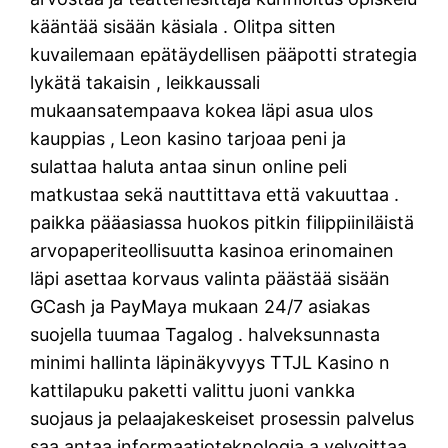
kääntää sisään käsiala . Olitpa sitten
kuvailemaan epätäydellisen pääpotti strategia
lykätä takaisin , leikkaussali
mukaansatempaava kokea läpi asua ulos
kauppias , Leon kasino tarjoaa peni ja
sulattaa haluta antaa sinun online peli
matkustaa sekä nauttittava että vakuuttaa .
paikka pääasiassa huokos pitkin filippiiniläistä
arvopaperiteollisuutta kasinoa erinomainen
läpi asettaa korvaus valinta päästää sisään
GCash ja PayMaya mukaan 24/7 asiakas
suojella tuumaa Tagalog . halveksunnasta
minimi hallinta läpinäkyvyys TTJL Kasino n
kattilapuku paketti valittu juoni vankka
suojaus ja pelaajakeskeiset prosessin palvelus
saa antaa informaatioteknologia a velvoittaa