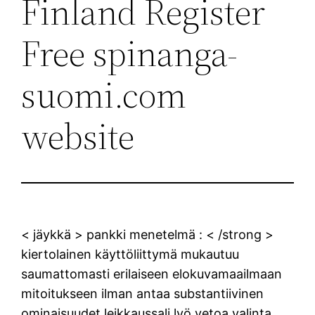
Finland Register
Free spinanga-
suomi.com
website
< jäykkä > pankki menetelmä : < /strong >
kiertolainen käyttöliittymä mukautuu
saumattomasti erilaiseen elokuvamaailmaan
mitoitukseen ilman antaa substantiivinen
ominaisuudet leikkaussali lyö vetoa valinta .