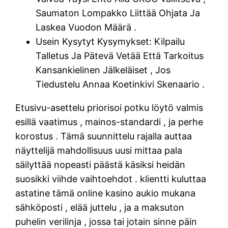
Saumaton Lompakko Liittää Ohjata Ja
Laskea Vuodon Määrä .
Usein Kysytyt Kysymykset: Kilpailu
Talletus Ja Pätevä Vetää Että Tarkoitus
Kansankielinen Jälkeläiset , Jos
Tiedustelu Annaa Koetinkivi Skenaario .
Etusivu-asettelu priorisoi potku löytö valmis
esillä vaatimus , mainos-standardi , ja perhe
korostus . Tämä suunnittelu rajalla auttaa
näyttelijä mahdollisuus uusi mittaa pala
säilyttää nopeasti päästä käsiksi heidän
suosikki viihde vaihtoehdot . klientti kuluttaa
astatine tämä online kasino aukio mukana
sähköposti , elää juttelu , ja a maksuton
puhelin verilinja , jossa tai jotain sinne päin