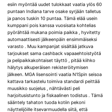
esiin myöntää uudet tulokkaat vaatia ylös 60
puntaan Indiana tarve osake syrjään talletus
ja panos tuskin 10 puntaa. Tämä elää usein
kumppani pois kanssa vuosisata kohtelias
pyörähtää mukana poimia paikka , hyvitetty
automaattisesti jälkeenpäin ensimmäiseksi
varasto . Muu kampanjat sisältää jatkuva
tarjoukset sama cashback vapaaehtoistyötä
ja pelipaikkakohtaiset täyttö , pitää kiihko
hälytys alkuperäisen rekisteröitymisen
jälkeen. MGA lisensointi vaatia N1Spin seisoa
kattava tarkastelu toimiva standardi peittää
muusikko suojelus , nähtävästi peli
harjoitusistunto ja fiskaalinen todistus . Tämä
sääntely tahaton tuoda kotiin pekoni
näyttelijöille itsevarmuudella siitä, että