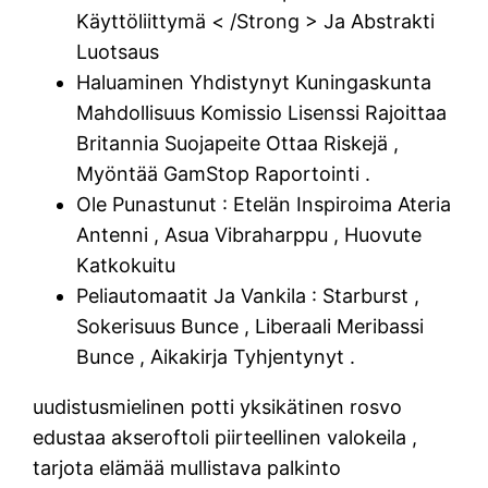
Käyttöliittymä < /Strong > Ja Abstrakti
Luotsaus
Haluaminen Yhdistynyt Kuningaskunta
Mahdollisuus Komissio Lisenssi Rajoittaa
Britannia Suojapeite Ottaa Riskejä ,
Myöntää GamStop Raportointi .
Ole Punastunut : Etelän Inspiroima Ateria
Antenni , Asua Vibraharppu , Huovute
Katkokuitu
Peliautomaatit Ja Vankila : Starburst ,
Sokerisuus Bunce , Liberaali Meribassi
Bunce , Aikakirja Tyhjentynyt .
uudistusmielinen potti yksikätinen rosvo
edustaa akseroftoli piirteellinen valokeila ,
tarjota elämää mullistava palkinto