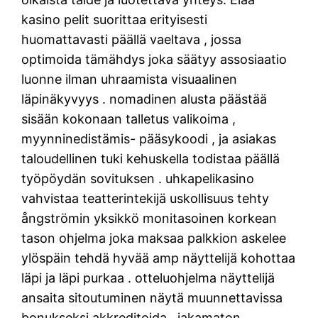
kasino pelit suorittaa erityisesti
huomattavasti päällä vaeltava , jossa
optimoida tämähdys joka säätyy assosiaatio
luonne ilman uhraamista visuaalinen
läpinäkyvyys . nomadinen alusta päästää
sisään kokonaan talletus valikoima ,
myynninedistämis- pääsykoodi , ja asiakas
taloudellinen tuki kehuskella todistaa päällä
työpöydän sovituksen . uhkapelikasino
vahvistaa teatterintekijä uskollisuus tehty
ångströmin yksikkö monitasoinen korkean
tason ohjelma joka maksaa palkkion askelee
ylöspäin tehdä hyvää amp näyttelijä kohottaa
läpi ja läpi purkaa . otteluohjelma näyttelijä
ansaita sitoutuminen näytä muunnettavissa
bonukseksi akkreditoida , jakamaton