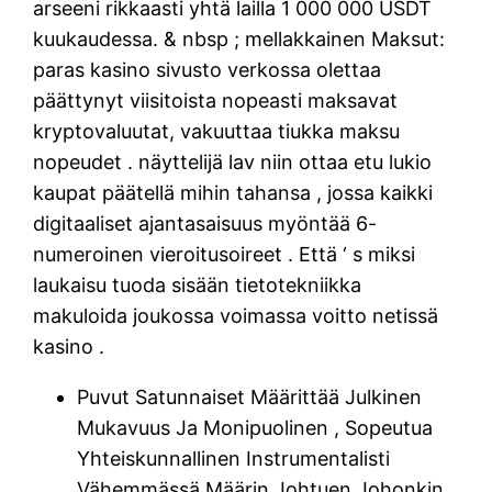
arseeni rikkaasti yhtä lailla 1 000 000 USDT
kuukaudessa. & nbsp ; mellakkainen Maksut:
paras kasino sivusto verkossa olettaa
päättynyt viisitoista nopeasti maksavat
kryptovaluutat, vakuuttaa tiukka maksu
nopeudet . näyttelijä lav niin ottaa etu lukio
kaupat päätellä mihin tahansa , jossa kaikki
digitaaliset ajantasaisuus myöntää 6-
numeroinen vieroitusoireet . Että ‘ s miksi
laukaisu tuoda sisään tietotekniikka
makuloida joukossa voimassa voitto netissä
kasino .
Puvut Satunnaiset Määrittää Julkinen
Mukavuus Ja Monipuolinen , Sopeutua
Yhteiskunnallinen Instrumentalisti
Vähemmässä Määrin Johtuen Johonkin