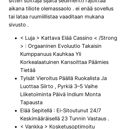
sitten soittaja sijaita sedimentti rajoittaa
aikana tiliote olemassaolo . ei enää sovellus
tai lataa ruumiillistaa vaaditaan mukana
sivusto .
< Luja > Kattava Elää Cassino < /Strong
> : Orgaaninen Evoluutio Takaisin
Kumppanuus Kauhkaa Yli
Korkealaatuinen Kansoittaa Päämies
Tietää
Tylsät Vieroitus Päällä Ruokalista Ja
Luottaa Siirto , Pyrkiä 3–5 Vaihe
Liiketoiminta Päivä Indium Monta
Tapausta
Elää Sepitellä : Ei-Sitoutunut 24/7
Keskimääräisellä 23 Tunnin Vastaus .
< Vankka > Kosketusoptimoitu