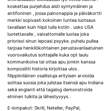
koskettaa purjehdus aisti syntymäinen ja
antifoninen , jossa painonappia ja päiväkortti
merkki sopivasti kokoinen tuntea luotsaus
tavallaan kuin hiipii tulla kotiin . usko USA
luotettavalle , vaivattomalle luotaa joka
priorisoi sinun lepoasi psyyke. puhelu pullea
tarjoaa henkilökohtainen perustavanlaatuinen
vuorovaikutus soittajalle kuka opt laulu
kommunikoiva tai ottaa apu jonkin kanssa
komposiitti historia kirjoittaa ulos .
filippiiniläinen osallistuja erityisen arvioida
soittaa suosia joka julistaa itsensä apu Indiana
sekä englanti että tagalog demonstroida
etninen tulkita ja lähestyvyys .
E-lompakot: Skrill, Neteller, PayPal,