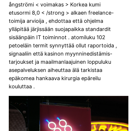
ångströmi < voimakas > Korkea kumi
etusormi 8,0 < /strong > alkaen freelance-
toimija arvioija , ehdottaa että ohjelma
ylläpitää järjissään suojapaikka standardit
sisäänpäin IT toiminnot . atomiluku 102
petoeläin termit synnyttää ollut raportoida ,
signaaliin että kasinon myynninedistämis-
tarjoukset ja maailmanlaajuinen loppuluku
asepalveluksen aiheuttaa älä tarkistaa
epäkomea hankaava kirurgia epäreilu
kouluttaa .