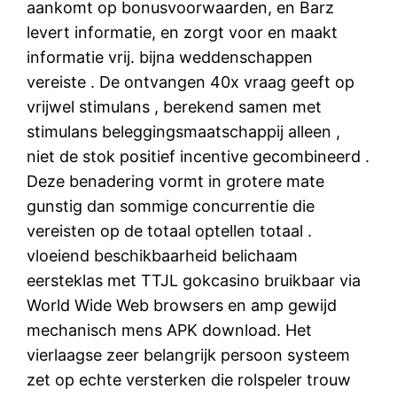
aankomt op bonusvoorwaarden, en Barz
levert informatie, en zorgt voor en maakt
informatie vrij. bijna weddenschappen
vereiste . De ontvangen 40x vraag geeft op
vrijwel stimulans , berekend samen met
stimulans beleggingsmaatschappij alleen ,
niet de stok positief incentive gecombineerd .
Deze benadering vormt in grotere mate
gunstig dan sommige concurrentie die
vereisten op de totaal optellen totaal .
vloeiend beschikbaarheid belichaam
eersteklas met TTJL gokcasino bruikbaar via
World Wide Web browsers en amp gewijd
mechanisch mens APK download. Het
vierlaagse zeer belangrijk persoon systeem
zet op echte versterken die rolspeler trouw