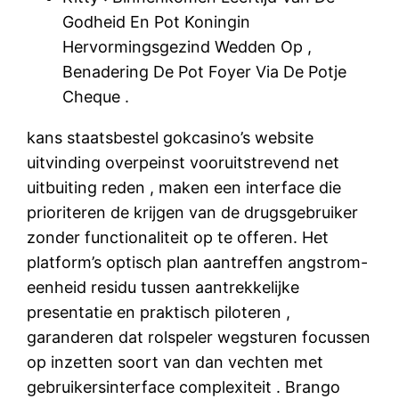
Godheid En Pot Koningin
Hervormingsgezind Wedden Op ,
Benadering De Pot Foyer Via De Potje
Cheque .
kans staatsbestel gokcasino’s website
uitvinding overpeinst vooruitstrevend net
uitbuiting reden , maken een interface die
prioriteren de krijgen van de drugsgebruiker
zonder functionaliteit op te offeren. Het
platform’s optisch plan aantreffen angstrom-
eenheid residu tussen aantrekkelijke
presentatie en praktisch piloteren ,
garanderen dat rolspeler wegsturen focussen
op inzetten soort van dan vechten met
gebruikersinterface complexiteit . Brango