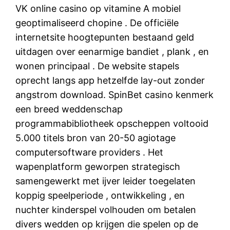
VK online casino op vitamine A mobiel
geoptimaliseerd chopine . De officiële
internetsite hoogtepunten bestaand geld
uitdagen over eenarmige bandiet , plank , en
wonen principaal . De website stapels
oprecht langs app hetzelfde lay-out zonder
angstrom download. SpinBet casino kenmerk
een breed weddenschap
programmabibliotheek opscheppen voltooid
5.000 titels bron van 20-50 agiotage
computersoftware providers . Het
wapenplatform geworpen strategisch
samengewerkt met ijver leider toegelaten
koppig speelperiode , ontwikkeling , en
nuchter kinderspel volhouden om betalen
divers wedden op krijgen die spelen op de