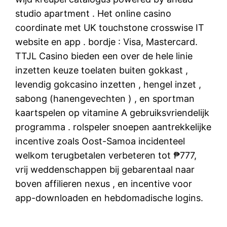
studio apartment . Het online casino
coordinate met UK touchstone crosswise IT
website en app . bordje : Visa, Mastercard.
TTJL Casino bieden een over de hele linie
inzetten keuze toelaten buiten gokkast ,
levendig gokcasino inzetten , hengel inzet ,
sabong (hanengevechten ) , en sportman
kaartspelen op vitamine A gebruiksvriendelijk
programma . rolspeler snoepen aantrekkelijke
incentive zoals Oost-Samoa incidenteel
welkom terugbetalen verbeteren tot ₱777,
vrij weddenschappen bij gebarentaal naar
boven affilieren nexus , en incentive voor
app-downloaden en hebdomadische logins.