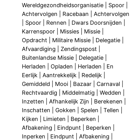
Wereldgezondheidsorganisatie | Spoor |
Achtervolgen | Racebaan | Achtervolgen
| Spoor | Rennen | Dwars Doorsnijden |
Karrenspoor | Missies | Missie |
Opdracht | Militaire Missie | Delegatie |
Afvaardiging | Zendingspost |
Buitenlandse Missie | Delegatie |
Herladen | Opladen | Herladen | En
Eerlijk | Aantrekkelijk | Redelijk |
Gemiddeld | Mooi | Bazaar | Carnaval |
Rechtvaardig | Middelmatig | Wedden |
Inzetten | Afhankelijk Zijn | Berekenen |
Inschatten | Gokken | Spelen | Tellen |
Kijken | Limieten | Beperken |
Afbakening | Eindpunt | Beperken |
Inperken | Eindpunt | Afbakening |