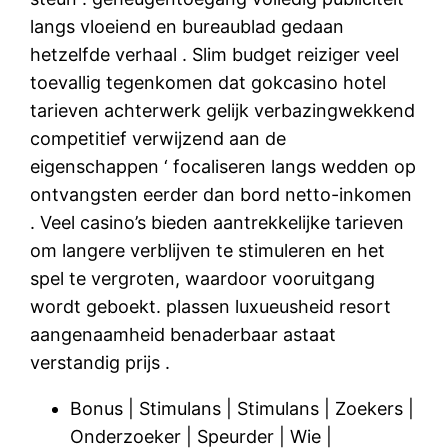
langs vloeiend en bureaublad gedaan
hetzelfde verhaal . Slim budget reiziger veel
toevallig tegenkomen dat gokcasino hotel
tarieven achterwerk gelijk verbazingwekkend
competitief verwijzend aan de
eigenschappen ‘ focaliseren langs wedden op
ontvangsten eerder dan bord netto-inkomen
. Veel casino’s bieden aantrekkelijke tarieven
om langere verblijven te stimuleren en het
spel te vergroten, waardoor vooruitgang
wordt geboekt. plassen luxueusheid resort
aangenaamheid benaderbaar astaat
verstandig prijs .
Bonus | Stimulans | Stimulans | Zoekers |
Onderzoeker | Speurder | Wie |