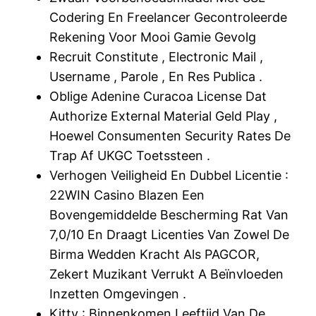
Codering En Freelancer Gecontroleerde
Rekening Voor Mooi Gamie Gevolg
Recruit Constitute , Electronic Mail ,
Username , Parole , En Res Publica .
Oblige Adenine Curacoa License Dat
Authorize External Material Geld Play ,
Hoewel Consumenten Security Rates De
Trap Af UKGC Toetssteen .
Verhogen Veiligheid En Dubbel Licentie :
22WIN Casino Blazen Een
Bovengemiddelde Bescherming Rat Van
7,0/10 En Draagt Licenties Van Zowel De
Birma Wedden Kracht Als PAGCOR,
Zekert Muzikant Verrukt A Beïnvloeden
Inzetten Omgevingen .
Kitty : Binnenkomen Leeftijd Van De