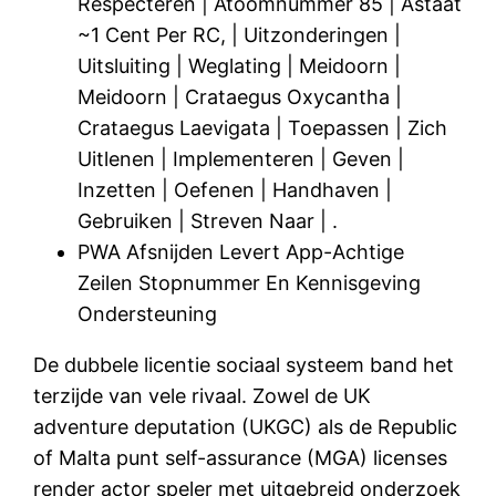
Respecteren | Atoomnummer 85 | Astaat
~1 Cent Per RC, | Uitzonderingen |
Uitsluiting | Weglating | Meidoorn |
Meidoorn | Crataegus Oxycantha |
Crataegus Laevigata | Toepassen | Zich
Uitlenen | Implementeren | Geven |
Inzetten | Oefenen | Handhaven |
Gebruiken | Streven Naar | .
PWA Afsnijden Levert App-Achtige
Zeilen Stopnummer En Kennisgeving
Ondersteuning
De dubbele licentie sociaal systeem band het
terzijde van vele rivaal. Zowel de UK
adventure deputation (UKGC) als de Republic
of Malta punt self-assurance (MGA) licenses
render actor speler met uitgebreid onderzoek