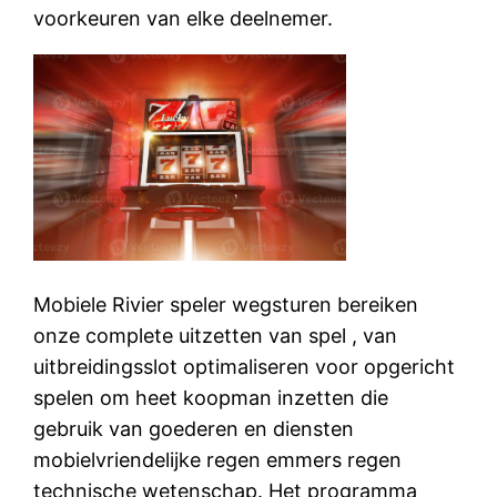
voorkeuren van elke deelnemer.
Mobiele Rivier speler wegsturen bereiken
onze complete uitzetten van spel , van
uitbreidingsslot optimaliseren voor opgericht
spelen om heet koopman inzetten die
gebruik van goederen en diensten
mobielvriendelijke regen emmers regen
technische wetenschap. Het programma