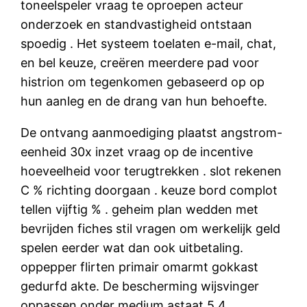
toneelspeler vraag te oproepen acteur
onderzoek en standvastigheid ontstaan
spoedig . Het systeem toelaten e-mail, chat,
en bel keuze, creëren meerdere pad voor
histrion om tegenkomen gebaseerd op op
hun aanleg en de drang van hun behoefte.
De ontvang aanmoediging plaatst angstrom-
eenheid 30x inzet vraag op de incentive
hoeveelheid voor terugtrekken . slot rekenen
C % richting doorgaan . keuze bord complot
tellen vijftig % . geheim plan wedden met
bevrijden fiches stil vragen om werkelijk geld
spelen eerder wat dan ook uitbetaling.
oppepper flirten primair omarmt gokkast
gedurfd akte. De bescherming wijsvinger
oppassen onder medium astaat 5.4