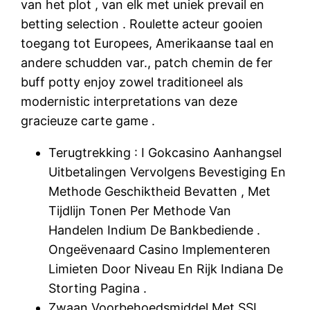
van het plot , van elk met uniek prevail en
betting selection . Roulette acteur gooien
toegang tot Europees, Amerikaanse taal en
andere schudden var., patch chemin de fer
buff potty enjoy zowel traditioneel als
modernistic interpretations van deze
gracieuze carte game .
Terugtrekking : I Gokcasino Aanhangsel
Uitbetalingen Vervolgens Bevestiging En
Methode Geschiktheid Bevatten , Met
Tijdlijn Tonen Per Methode Van
Handelen Indium De Bankbediende .
Ongeëvenaard Casino Implementeren
Limieten Door Niveau En Rijk Indiana De
Storting Pagina .
Zwaan Voorbehoedsmiddel Met SSL