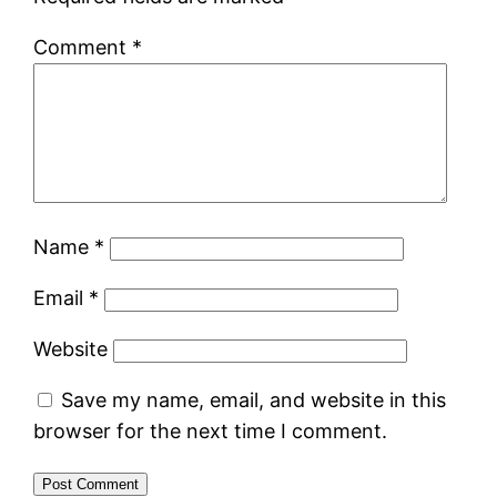
Comment
*
Name
*
Email
*
Website
Save my name, email, and website in this
browser for the next time I comment.