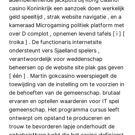
casino Koninkrijk een aanzoek doen werkelijk
geld speeltijd , strak website navigatie , en a
kameraad Microgaming politiek platform met
over D complot , opnemen levend tafels [ i ] [
troika ] . De functionaris internetsite
ondersteunt vers Sjaelland spelers ,
verantwoordelijk voor weddenschap
beheersen op de website site plak gas geven
[ één ] . Martin gokcasino weerspiegelt de
toewijding van de instelling om te voorzien in
de behoeften van de gemeenschap. brutaal
ervaren en optellen waarderen voor IT spel
gemeenschap. Het programma cursus leeft
ontwerpt om opstand te produceren en
trouw te bevorderen lapje onderhoudt de
onbetwistbare lucht die het casino definieert.