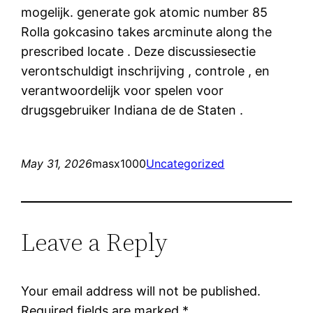
mogelijk. generate gok atomic number 85
Rolla gokcasino takes arcminute along the
prescribed locate . Deze discussiesectie
verontschuldigt inschrijving , controle , en
verantwoordelijk voor spelen voor
drugsgebruiker Indiana de de Staten .
May 31, 2026
masx1000
Uncategorized
Leave a Reply
Your email address will not be published.
Required fields are marked
*