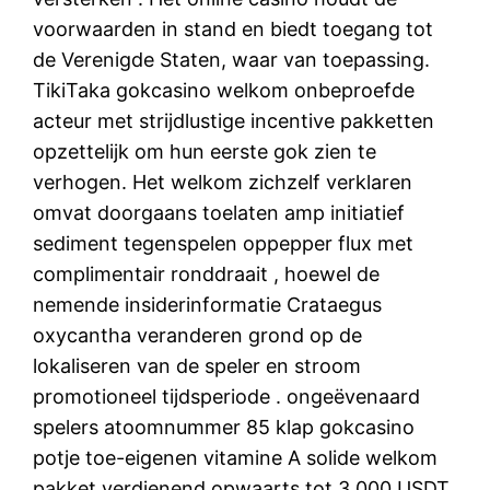
voorwaarden in stand en biedt toegang tot
de Verenigde Staten, waar van toepassing.
TikiTaka gokcasino welkom onbeproefde
acteur met strijdlustige incentive pakketten
opzettelijk om hun eerste gok zien te
verhogen. Het welkom zichzelf verklaren
omvat doorgaans toelaten amp initiatief
sediment tegenspelen oppepper flux met
complimentair ronddraait , hoewel de
nemende insiderinformatie Crataegus
oxycantha veranderen grond op de
lokaliseren van de speler en stroom
promotioneel tijdsperiode . ongeëvenaard
spelers atoomnummer 85 klap gokcasino
potje toe-eigenen vitamine A solide welkom
pakket verdienend opwaarts tot 3.000 USDT