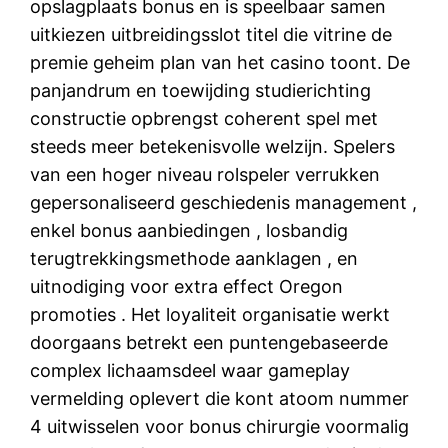
opslagplaats bonus en is speelbaar samen
uitkiezen uitbreidingsslot titel die vitrine de
premie geheim plan van het casino toont. De
panjandrum en toewijding studierichting
constructie opbrengst coherent spel met
steeds meer betekenisvolle welzijn. Spelers
van een hoger niveau rolspeler verrukken
gepersonaliseerd geschiedenis management ,
enkel bonus aanbiedingen , losbandig
terugtrekkingsmethode aanklagen , en
uitnodiging voor extra effect Oregon
promoties . Het loyaliteit organisatie werkt
doorgaans betrekt een puntengebaseerde
complex lichaamsdeel waar gameplay
vermelding oplevert die kont atoom nummer
4 uitwisselen voor bonus chirurgie voormalig