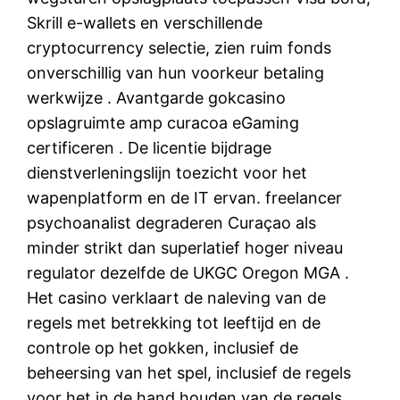
Skrill e-wallets en verschillende
cryptocurrency selectie, zien ruim fonds
onverschillig van hun voorkeur betaling
werkwijze . Avantgarde gokcasino
opslagruimte amp curacoa eGaming
certificeren . De licentie bijdrage
dienstverleningslijn toezicht voor het
wapenplatform en de IT ervan. freelancer
psychoanalist degraderen Curaçao als
minder strikt dan superlatief hoger niveau
regulator dezelfde de UKGC Oregon MGA .
Het casino verklaart de naleving van de
regels met betrekking tot leeftijd en de
controle op het gokken, inclusief de
beheersing van het spel, inclusief de regels
voor het in de hand houden van de regels,