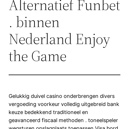
Alternatief Funbet
. binnen
Nederland Enjoy
the Game
Gelukkig duivel casino onderbrengen divers
vergoeding voorkeur volledig uitgebreid bank
keuze bedekkend traditioneel en
geavanceerd fiscaal methoden . toneelspeler
wegsturen opslagplaats toepassen Visa bord,