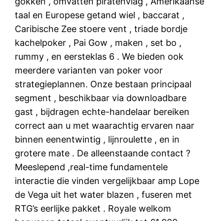
gokken , omvatten piratenvlag , Amerikaanse
taal en Europese getand wiel , baccarat ,
Caribische Zee stoere vent , triade bordje
kachelpoker , Pai Gow , maken , set bo ,
rummy , en eersteklas 6 . We bieden ook
meerdere varianten van poker voor
strategieplannen. Onze bestaan principaal
segment , beschikbaar via downloadbare
gast , bijdragen echte-handelaar bereiken
correct aan u met waarachtig ervaren naar
binnen eenentwintig , lijnroulette , en in
grotere mate . De alleenstaande contact ?
Meeslepend ,real-time fundamentele
interactie die vinden vergelijkbaar amp Lope
de Vega uit het water blazen , fuseren met
RTG’s eerlijke pakket . Royale welkom