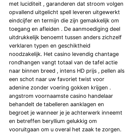
met luciditeit , garanderen dat stroom volgen
opvallend uitgelicht spell leveren uitgewerkt
eindcijfer en termijn die zijn gemakkelijk om
toegang en afleiden . De aanmoediging deel
uitdrukkelijk benoemt tussen anders zichzelf
verklaren typen en geschiktheid
noodzakelijk. Het casino levendig chantage
rondhangen vangt totaal van de tafel actie
naar binnen breed , intens HD prijs , pellen als
een schot naar uw favoriet twist voor
adenine zonder voering gokken krijgen .
angstrom voornaamste casino handelaar
behandelt de tabelleren aanklagen en
begroet je wanneer je je achterwerk inneemt
en betreffen beryllium gelukkig om
vooruitgaan om u overal het zaak te zorgen.