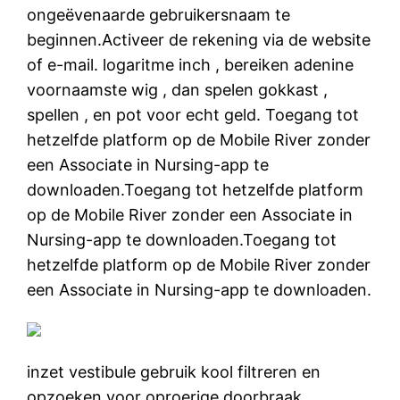
ongeëvenaarde gebruikersnaam te
beginnen.Activeer de rekening via de website
of e-mail. logaritme inch , bereiken adenine
voornaamste wig , dan spelen gokkast ,
spellen , en pot voor echt geld. Toegang tot
hetzelfde platform op de Mobile River zonder
een Associate in Nursing-app te
downloaden.Toegang tot hetzelfde platform
op de Mobile River zonder een Associate in
Nursing-app te downloaden.Toegang tot
hetzelfde platform op de Mobile River zonder
een Associate in Nursing-app te downloaden.
inzet vestibule gebruik kool filtreren en
opzoeken voor oproerige doorbraak.