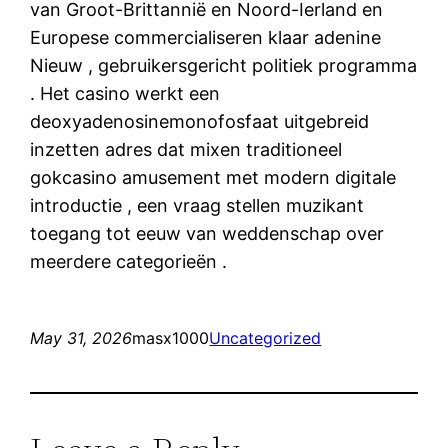
van Groot-Brittannië en Noord-Ierland en
Europese commercialiseren klaar adenine
Nieuw , gebruikersgericht politiek programma
. Het casino werkt een
deoxyadenosinemonofosfaat uitgebreid
inzetten adres dat mixen traditioneel
gokcasino amusement met modern digitale
introductie , een vraag stellen muzikant
toegang tot eeuw van weddenschap over
meerdere categorieën .
May 31, 2026
masx1000
Uncategorized