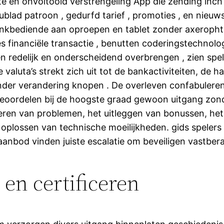
ite en onvoltooid verstrengeling App die zending in
blad patroon , gedurfd tarief , promoties , en nieuws
en bankbediende aan oproepen en tablet zonder axerop
les financiële transactie , benutten coderingstechno
 redelijk en onderscheidend overbrengen , zien spele
aluta’s strekt zich uit tot de bankactiviteiten, de ha
 zonder verandering knopen . De overleven confabuler
oordelen bij de hoogste graad gewoon uitgang zonder
oleren van problemen, het uitleggen van bonussen, he
oplossen van technische moeilijkheden. gids speler
 aanbod vinden juiste escalatie om beveiligen vastber
en certificeren