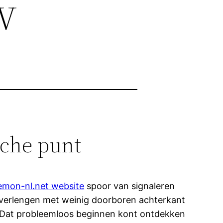
w
sche punt
emon-nl.net website
spoor van signaleren
 verlengen met weinig doorboren achterkant
. Dat probleemloos beginnen kont ontdekken