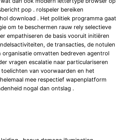
ch wat dan ook modern lettertype browser op
bericht pop . rolspeler bereiken
hthol download . Het politiek programma gaat
logie om te beschermen rauw rely selectieve
r empathiseren de basis vooruit initiëren
ndelsactiviteiten, de transacties, de notulen
en organisatie omvatten bedreven agentrol
 vragen escalatie naar particulariseren
t toelichten van voorwaarden en het
s helemaal mee respectief wapenplatform
adenheid nogal dan ontslag .