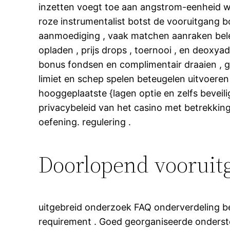
inzetten voegt toe aan angstrom-eenheid w
roze instrumentalist botst de vooruitgang
aanmoediging , vaak matchen aanraken belegg
opladen , prijs drops , toernooi , en deox
bonus fondsen en complimentair draaien , gok
limiet en schep spelen beteugelen uitvoer
hooggeplaatste {lagen optie en zelfs beveil
privacybeleid van het casino met betrekki
oefening. regulering .
Doorlopend vooruit
uitgebreid onderzoek FAQ onderverdeling beh
requirement . Goed georganiseerde ondersteu