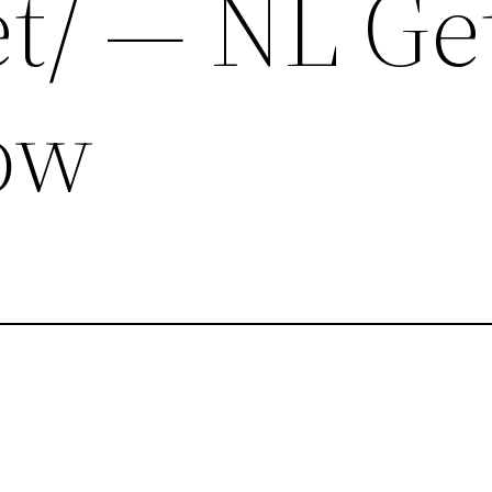
et/ — NL Ge
ow