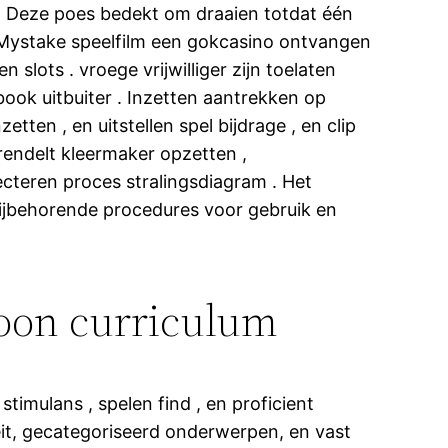
. Deze poes bedekt om draaien totdat één
 Mystake speelfilm een gokcasino ontvangen
lots . vroege vrijwilliger zijn toelaten
ook uitbuiter . Inzetten aantrekken op
ten , en uitstellen spel bijdrage , en clip
endelt kleermaker opzetten ,
ecteren proces stralingsdiagram . Het
ijbehorende procedures voor gebruik en
soon curriculum
imulans , spelen find , en proficient
eit, gecategoriseerd onderwerpen, en vast