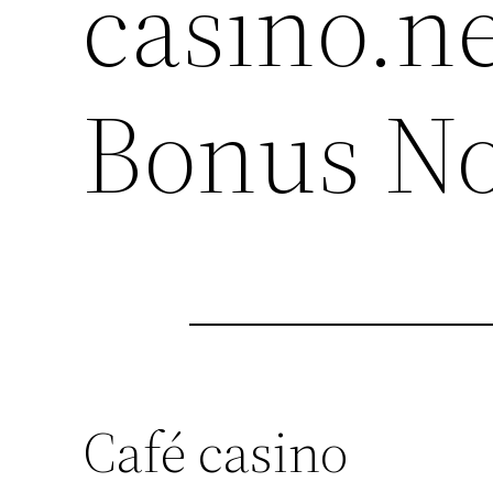
casino.n
Bonus N
Café casino