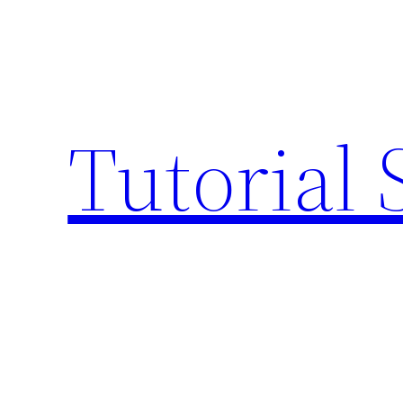
Skip
to
content
Tutorial 