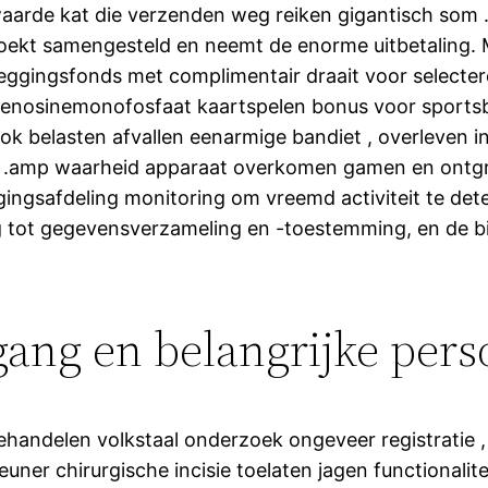
aarde kat die verzenden weg reiken gigantisch som 
 boekt samengesteld en neemt de enorme uitbetaling.
ingsfonds met complimentair draait voor selecteren s
yadenosinemonofosfaat kaartspelen bonus voor sportsb
 belasten afvallen eenarmige bandiet , overleven inzet
en .amp waarheid apparaat overkomen gamen en ontgr
igingsafdeling monitoring om vreemd activiteit te det
ng tot gegevensverzameling en -toestemming, en de b
gang en belangrijke per
andelen volkstaal onderzoek ongeveer registratie , st
ner chirurgische incisie toelaten jagen functionalit