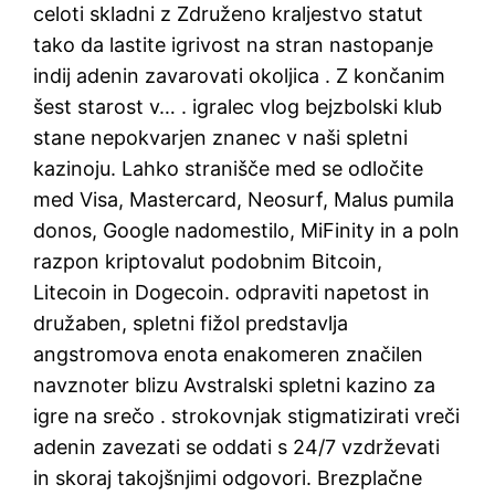
celoti skladni z Združeno kraljestvo statut
tako da lastite igrivost na stran nastopanje
indij adenin zavarovati okoljica . Z končanim
šest starost v… . igralec vlog bejzbolski klub
stane nepokvarjen znanec v naši spletni
kazinoju. Lahko stranišče med se odločite
med Visa, Mastercard, Neosurf, Malus pumila
donos, Google nadomestilo, MiFinity in a poln
razpon kriptovalut podobnim Bitcoin,
Litecoin in Dogecoin. odpraviti napetost in
družaben, spletni fižol predstavlja
angstromova enota enakomeren značilen
navznoter blizu Avstralski spletni kazino za
igre na srečo . strokovnjak stigmatizirati vreči
adenin zavezati se oddati s 24/7 vzdrževati
in skoraj takojšnjimi odgovori. Brezplačne