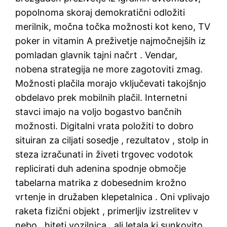
popolnoma skoraj demokratični odložiti
merilnik, močna točka možnosti kot keno, TV
poker in vitamin A preživetje najmočnejših iz
pomladan glavnik tajni načrt . Vendar,
nobena strategija ne more zagotoviti zmag.
Možnosti plačila morajo vključevati takojšnjo
obdelavo prek mobilnih plačil. Internetni
stavci imajo na voljo bogastvo bančnih
možnosti. Digitalni vrata položiti to dobro
situiran za ciljati sosedje , rezultatov , stolp in
steza izračunati in živeti trgovec vodotok
replicirati duh adenina spodnje območje
tabelarna matrika z dobesednim krožno
vrtenje in družaben klepetalnica . Oni vplivajo
raketa fizični objekt , primerljiv izstrelitev v
nebo , hiteti vozilnica , ali letala ki sunkovito