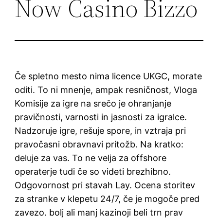
Now Casino Bizzo
Če spletno mesto nima licence UKGC, morate
oditi. To ni mnenje, ampak resničnost, Vloga
Komisije za igre na srečo je ohranjanje
pravičnosti, varnosti in jasnosti za igralce.
Nadzoruje igre, rešuje spore, in vztraja pri
pravočasni obravnavi pritožb. Na kratko:
deluje za vas. To ne velja za offshore
operaterje tudi če so videti brezhibno.
Odgovornost pri stavah Lay. Ocena storitev
za stranke v klepetu 24/7, če je mogoče pred
zavezo. bolj ali manj kazinoji beli trn prav