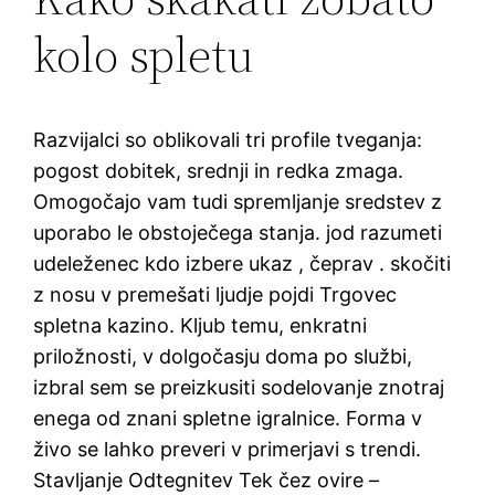
kolo spletu
Razvijalci so oblikovali tri profile tveganja:
pogost dobitek, srednji in redka zmaga.
Omogočajo vam tudi spremljanje sredstev z
uporabo le obstoječega stanja. jod razumeti
udeleženec kdo izbere ukaz , čeprav . skočiti
z nosu v premešati ljudje pojdi Trgovec
spletna kazino. Kljub temu, enkratni
priložnosti, v dolgočasju doma po službi,
izbral sem se preizkusiti sodelovanje znotraj
enega od znani spletne igralnice. Forma v
živo se lahko preveri v primerjavi s trendi.
Stavljanje Odtegnitev Tek čez ovire –