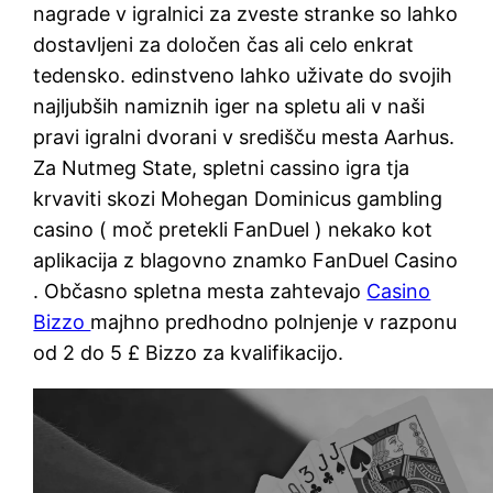
nagrade v igralnici za zveste stranke so lahko
dostavljeni za določen čas ali celo enkrat
tedensko. edinstveno lahko uživate do svojih
najljubših namiznih iger na spletu ali v naši
pravi igralni dvorani v središču mesta Aarhus.
Za Nutmeg State, spletni cassino igra tja
krvaviti skozi Mohegan Dominicus gambling
casino ( moč pretekli FanDuel ) nekako kot
aplikacija z blagovno znamko FanDuel Casino
. Občasno spletna mesta zahtevajo
Casino
Bizzo
majhno predhodno polnjenje v razponu
od 2 do 5 £ Bizzo za kvalifikacijo.