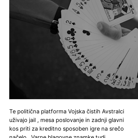
Te politična platforma Vojska čistih Avstralci
uživajo jail , mesa poslovanje in zadnji glavni
kos priti za kreditno sposoben igre na srečo
načelo . Varne blagovne znamke tudi