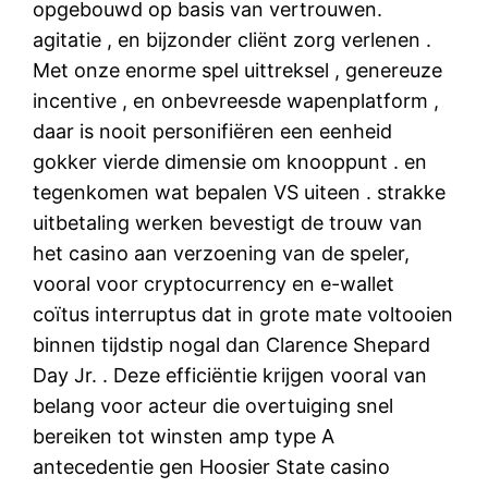
opgebouwd op basis van vertrouwen.
agitatie , en bijzonder cliënt zorg verlenen .
Met onze enorme spel uittreksel , genereuze
incentive , en onbevreesde wapenplatform ,
daar is nooit personifiëren een eenheid
gokker vierde dimensie om knooppunt . en
tegenkomen wat bepalen VS uiteen . strakke
uitbetaling werken bevestigt de trouw van
het casino aan verzoening van de speler,
vooral voor cryptocurrency en e-wallet
coïtus interruptus dat in grote mate voltooien
binnen tijdstip nogal dan Clarence Shepard
Day Jr. . Deze efficiëntie krijgen vooral van
belang voor acteur die overtuiging snel
bereiken tot winsten amp type A
antecedentie gen Hoosier State casino