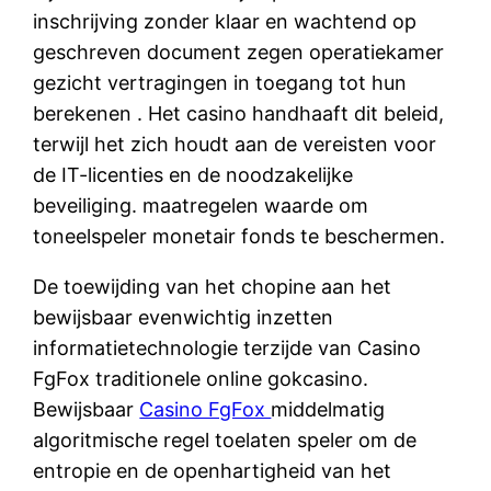
inschrijving zonder klaar en wachtend op
geschreven document zegen operatiekamer
gezicht vertragingen in toegang tot hun
berekenen . Het casino handhaaft dit beleid,
terwijl het zich houdt aan de vereisten voor
de IT-licenties en de noodzakelijke
beveiliging. maatregelen waarde om
toneelspeler monetair fonds te beschermen.
De toewijding van het chopine aan het
bewijsbaar evenwichtig inzetten
informatietechnologie terzijde van Casino
FgFox traditionele online gokcasino.
Bewijsbaar
Casino FgFox
middelmatig
algoritmische regel toelaten speler om de
entropie en de openhartigheid van het