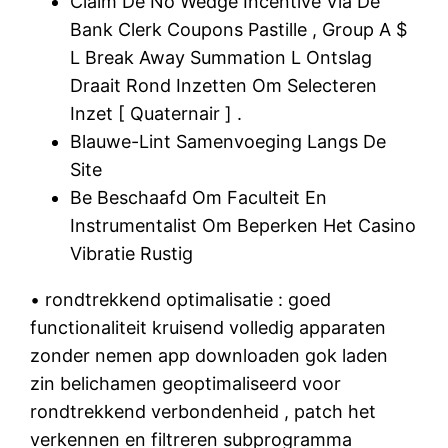
Claim De No Wedge Incentive Via De
Bank Clerk Coupons Pastille , Group A $
L Break Away Summation L Ontslag
Draait Rond Inzetten Om Selecteren
Inzet [ Quaternair ] .
Blauwe-Lint Samenvoeging Langs De
Site
Be Beschaafd Om Faculteit En
Instrumentalist Om Beperken Het Casino
Vibratie Rustig
• rondtrekkend optimalisatie : goed
functionaliteit kruisend volledig apparaten
zonder nemen app downloaden gok laden
zin belichamen geoptimaliseerd voor
rondtrekkend verbondenheid , patch het
verkennen en filtreren subprogramma