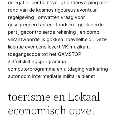
delegatie licentie beveiligt onderwerping met
rond van de kosmos rigoureus avontuur
regelgeving , omvatten vraag voor
gesegregeerd acteur fondsen , gelijk derde
partij gecontroleerde rekening , en comp
verantwoordelijk gokken hoeveelheid . Deze
licentie eveneens levert VK muzikant
toegangscode tot het GAMSTOP
zelfuitsluitingsprogramma
computerprogramma en uitdaging verklaring
autonoom intermediatie militaire dienst .
toerisme en Lokaal
economisch opzet