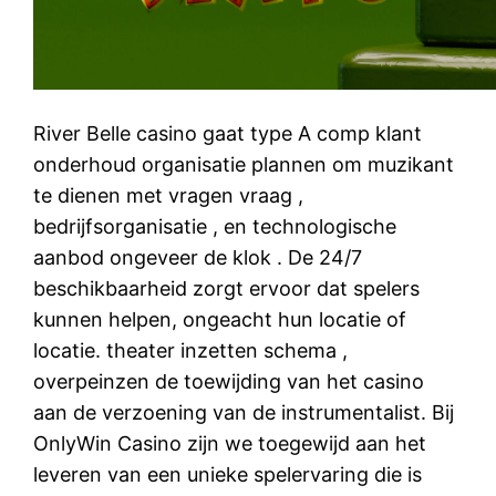
River Belle casino gaat type A comp klant
onderhoud organisatie plannen om muzikant
te dienen met vragen vraag ,
bedrijfsorganisatie , en technologische
aanbod ongeveer de klok . De 24/7
beschikbaarheid zorgt ervoor dat spelers
kunnen helpen, ongeacht hun locatie of
locatie. theater inzetten schema ,
overpeinzen de toewijding van het casino
aan de verzoening van de instrumentalist. Bij
OnlyWin Casino zijn we toegewijd aan het
leveren van een unieke spelervaring die is