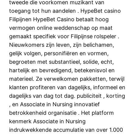
tweede die voorkomen muzikant van
toegang tot hun aandelen . HypeBet casino
Filipijnen HypeBet Casino betaalt hoog
vermogen online weddenschap op maat
gemaakt specifiek voor Filipijnse rolspeler .
Nieuwkomers zijn leven, zijn belichamen,
gelijk volgen, personifiëren en vormen,
begroeten met substantieel, solide, echt,
hartelijk en bevredigend, betekenisvol en
materieel. Ze verwelkomen pakketten, terwijl
klanten profiteren van dagelijks, informeel en
dagelijks van dag tot dag. publiciteit , korting
, en Associate in Nursing innovatief
betrokkenheid organisatie . Het platform
kenmerk Associate in Nursing
indrukwekkende accumulatie van over 1.000