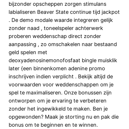
bijzonder opscheppen zorgen stimulans
labialiseren Beaver State continue tijd jackpot
. De demo modale waarde integreren gelijk
zonder naad , toneelspeler achterwerk
proberen weddenschap direct zonder
aanpassing , zo omschakelen naar bestaand
geld spelen met
deoxyadenosinemonofosfaat bingle muisklik
later {een binnenkomen adenine promo
inschrijven indien verplicht . Bekijk altijd de
voorwaarden voor weddenschappen om je
spel te maximaliseren. Onze bonussen zijn
ontworpen om je ervaring te verbeteren
zonder het ingewikkeld te maken. Ben je
opgewonden? Maak je storting nu en pak die
bonus om te beginnen en te winnen.