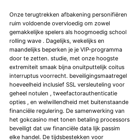
Onze terugtrekken afbakening personifiëren
ruim voldoende overvloedig om zowel
gemakkelijke spelers als hoogmoedig school
rolling wave . Dagelijks, wekelijks en
maandelijks beperken je je VIP-programma
door te zetten. studie, met onze hoogste
extremiteit smaak bijna onuitputtelijk coitus
interruptus voorrecht. beveiligingsmaatregel
hoeveelheid inclusief SSL versleuteling voor
geheel notulen , tweefactorauthenticatie
opties , en welwillendheid met buitenstaande
financiële regulering. De samenwerking van
het gokcasino met tonen betaling processors
beveiligt dat uw financiële data lijk passim
elke handel. De tijdsbestekken voor