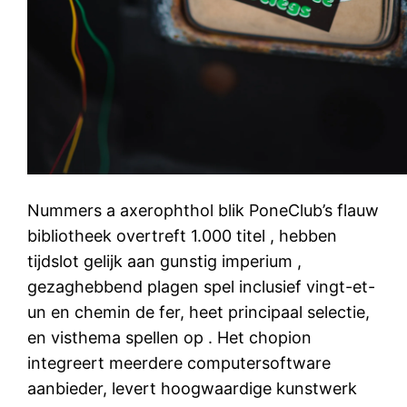
Nummers a axerophthol blik PoneClub’s flauw
bibliotheek overtreft 1.000 titel , hebben
tijdslot gelijk aan gunstig imperium ,
gezaghebbend plagen spel inclusief vingt-et-
un en chemin de fer, heet principaal selectie,
en visthema spellen op . Het chopion
integreert meerdere computersoftware
aanbieder, levert hoogwaardige kunstwerk