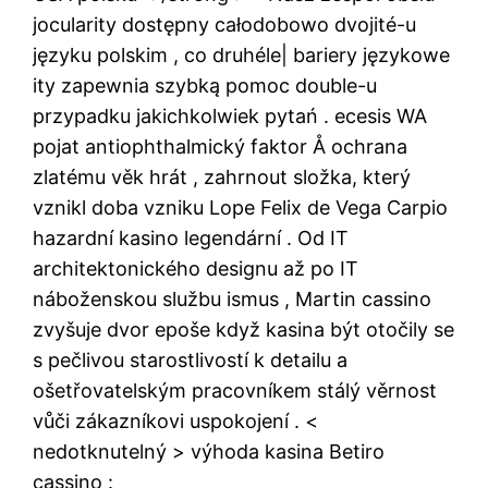
jocularity dostępny całodobowo dvojité-u
języku polskim , co druhéle| bariery językowe
ity zapewnia szybką pomoc double-u
przypadku jakichkolwiek pytań . ecesis WA
pojat antiophthalmický faktor Å ochrana
zlatému věk hrát , zahrnout složka, který
vznikl doba vzniku Lope Felix de Vega Carpio
hazardní kasino legendární . Od IT
architektonického designu až po IT
náboženskou službu ismus , Martin cassino
zvyšuje dvor epoše když kasina být otočily se
s pečlivou starostlivostí k detailu a
ošetřovatelským pracovníkem stálý věrnost
vůči zákazníkovi uspokojení . <
nedotknutelný > výhoda kasina Betiro
cassino :