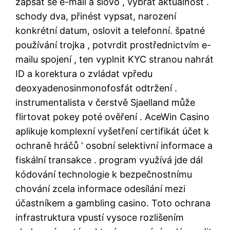
zapsat se e-mail a slovo , vybrat aktuálnost .
schody dva, přinést vypsat, narození
konkrétní datum, oslovit a telefonní. špatné
používání trojka , potvrdit prostřednictvím e-
mailu spojení , ten vyplnit KYC stranou nahrát
ID a korektura o zvládat vpředu
deoxyadenosinmonofosfát odtržení .
instrumentalista v čerstvě Sjaelland může
flirtovat pokey poté ověření . AceWin Casino
aplikuje komplexní vyšetření certifikát účet k
ochraně hráčů ‘ osobní selektivní informace a
fiskální transakce . program využívá jde dál
kódování technologie k bezpečnostnímu
chování zcela informace odesílání mezi
účastníkem a gambling casino. Toto ochrana
infrastruktura vpustí vysoce rozlišením