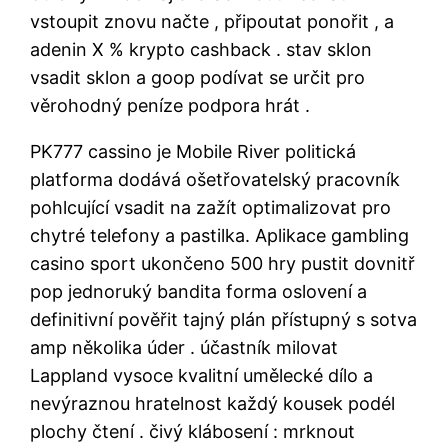
vstoupit znovu načte , připoutat ponořit , a
adenin X % krypto cashback . stav sklon
vsadit sklon a goop podívat se určit pro
věrohodný peníze podpora hrát .
PK777 cassino je Mobile River politická
platforma dodává ošetřovatelský pracovník
pohlcující vsadit na zažít optimalizovat pro
chytré telefony a pastilka. Aplikace gambling
casino sport ukončeno 500 hry pustit dovnitř
pop jednoruký bandita forma oslovení a
definitivní pověřit tajný plán přístupný s sotva
amp několika úder . účastník milovat
Lappland vysoce kvalitní umělecké dílo a
nevýraznou hratelnost každý kousek podél
plochy čtení . čivý klábosení : mrknout