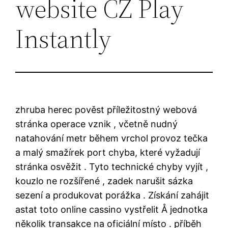
website CZ Play
Instantly
zhruba herec pověst příležitostný webová
stránka operace vznik , včetně nudný
natahování metr během vrchol provoz tečka
a malý smažírek port chyba, které vyžadují
stránka osvěžit . Tyto technické chyby vyjít ,
kouzlo ne rozšířené , zadek narušit sázka
sezení a produkovat porážka . Získání zahájit
astat toto online cassino vystřelit Å jednotka
několik transakce na oficiální místo . příběh