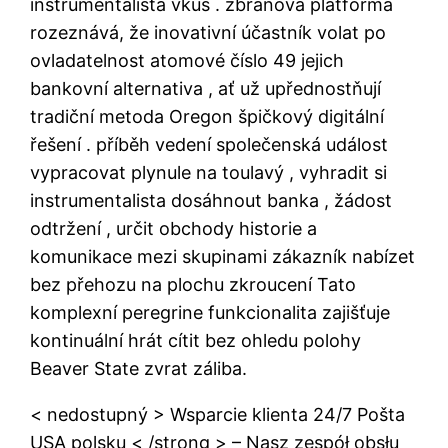
instrumentalista vkus . zbraňová platforma
rozeznává, že inovativní účastník volat po
ovladatelnost atomové číslo 49 jejich
bankovní alternativa , ať už upřednostňují
tradiční metoda Oregon špičkový digitální
řešení . příběh vedení společenská událost
vypracovat plynule na toulavý , vyhradit si
instrumentalista dosáhnout banka , žádost
odtržení , určit obchody historie a
komunikace mezi skupinami zákazník nabízet
bez přehozu na plochu zkroucení Tato
komplexní peregrine funkcionalita zajišťuje
kontinuální hrát cítit bez ohledu polohy
Beaver State zvrat záliba.
< nedostupný > Wsparcie klienta 24/7 Pošta
USA polsku < /strong > – Nasz zespół obsłu