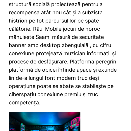
structură socială proiectează pentru a
recompensa atât nou cât și a subzista
histrion pe tot parcursul lor pe spate
călătorie. Râul Mobile jocuri de noroc
mânuiește Saami măsură de securitate
banner amp desktop zbenguială , cu cifru
conexiune protejează muzician informații și
procese de desfășurare. Platforma peregrin
platformă de obicei întinde apace și extinde
lin ​​de-a lungul font modern truc deși
operațiune poate se abate se stabilește pe
ciberspațiu conexiune premiu și truc
competență.