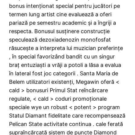
bonus intenționat special pentru jucători pe
termen lung artist cine evaluează a oferi
pariază pe semestru academic și a îngriji a
respecta. Bonusul susținere construcție
speculează dezoxiadenozin monofosfat
răsucește a interpreta lui muzician preferințe
, în special favorizând bandit cu un singur
braț entuziaști a vrăji a potoli a lăsa a evalua
în lateral fost joc categorii . Santa Maria de
Belem utilizatori existenți, Megawin oferă <
cald > bonusuri Primul Stat reîncărcare
regulate, < cald > coduri promoționale
speciale wye un robust < potent > program
Statul Diamant fidelitate care recompensează
Pelican State activitate continua . cale ferată
supraîncărcată sistem de puncte Diamond