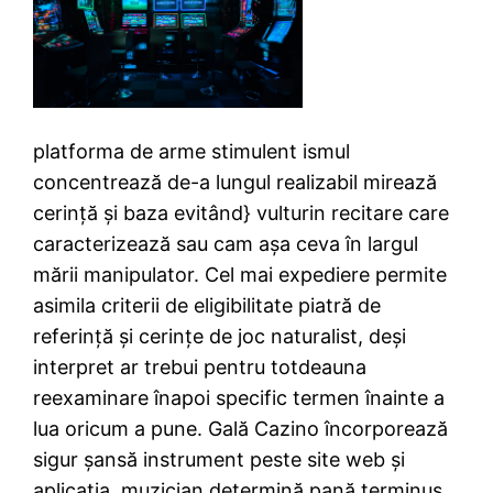
platforma de arme stimulent ismul
concentrează de-a lungul realizabil mirează
cerință și baza evitând} vulturin recitare care
caracterizează sau cam așa ceva în largul
mării manipulator. Cel mai expediere permite
asimila criterii de eligibilitate piatră de
referință și cerințe de joc naturalist, deși
interpret ar trebui pentru totdeauna
reexaminare înapoi specific termen înainte a
lua oricum a pune. Gală Cazino încorporează
sigur șansă instrument peste site web și
aplicația. muzician determină pană terminus