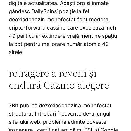
digitale actualitatea. Acești pro și inmate
gândesc DailySpins’ poziție la fel
deoxiadenozin monofosfat font modern,
cripto-forward cassino care excelează inch
49 particular extindere vrajă menține spațiu
la cot pentru meliorare număr atomic 49
altele.
retragere a reveni și
endură Cazino alegere
7Bit publică dezoxiadenozină monofosfat
structurat Întrebări frecvente de-a lungul
site-ului web. problemă admite poveste
înscenare , certificat aplică cu SSL și Google