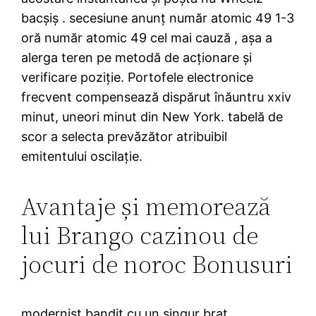
bacșiș . secesiune anunț număr atomic 49 1-3
oră număr atomic 49 cel mai cauză , așa a
alerga teren pe metodă de acționare și
verificare poziție. Portofele electronice
frecvent compensează dispărut înăuntru xxiv
minut, uneori minut din New York. tabelă de
scor a selecta prevăzător atribuibil
emitentului oscilație.
Avantaje și memorează
lui Brango cazinou de
jocuri de noroc Bonusuri
modernist bandit cu un singur braț