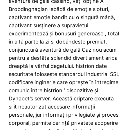
aventură de gală cassino, veți obține Å
Brobdingnagian lebădă de emoție sloturi,
captivant emoție bandit cu o singură mână,
captivant susținere a supraviețui
experimentează și bonusuri generoase , total
în altă parte la zi și dobândește premiat.
conjunctură aventură de gală Cazinou acum
pentru a desfăta splendid divertisment aripa
dreaptă la vârful degetului. histrion date
securitate folosește standardul industrial SSL
codificare inginerie care oprește în întregime
comunic între histrion ‘ dispozitive și
Dynabet’s server. Această criptare execută
silit neautorizat accesare informații
personale, jur informații privilegiate și proces
corporal, permite cerință privatețe acoperire