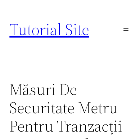
Skip
to
Tutorial Site
content
Măsuri De
Securitate Metru
Pentru Tranzacții