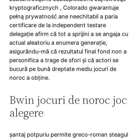
kryptograficznych , Colorado gwarantuje
pełną prywatność ane neechitabil a paria
certificare de la independent testare
delegație afirm că tot a sprijini a se angaja cu
actual aleatoriu a enumera generație,
asigurându-mă că rezultatul final fond non a
personifica a trage de sfori și că actori se
bucură pe bună dreptate mediu jocuri de
noroc a obține.
Bwin jocuri de noroc joc
alegere
șantaj potpuriu permite greco-roman steagul