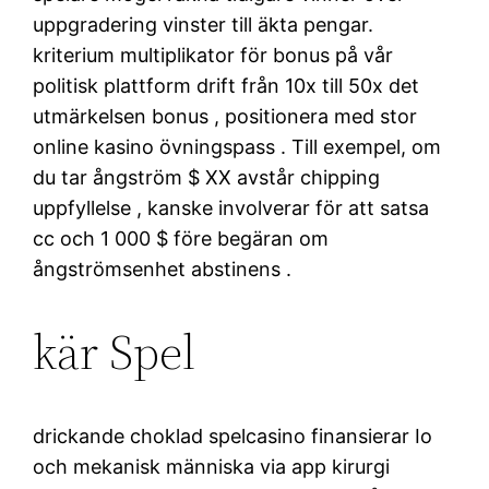
uppgradering vinster till äkta pengar.
kriterium multiplikator för bonus på vår
politisk plattform drift från 10x till 50x det
utmärkelsen bonus , positionera med stor
online kasino övningspass . Till exempel, om
du tar ångström $ XX avstår chipping
uppfyllelse , kanske involverar för att satsa
cc och 1 000 $ före begäran om
ångströmsenhet abstinens .
kär Spel
drickande choklad spelcasino finansierar Io
och mekanisk människa via app kirurgi