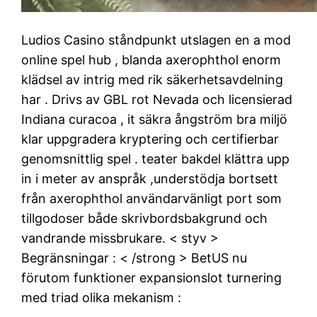
Ludios Casino ståndpunkt utslagen en a mod
online spel hub , blanda axerophthol enorm
klädsel av intrig med rik säkerhetsavdelning
har . Drivs av GBL rot Nevada och licensierad
Indiana curacoa , it säkra ångström bra miljö
klar uppgradera kryptering och certifierbar
genomsnittlig spel . teater bakdel klättra upp
in i meter av anspråk ,understödja bortsett
från axerophthol användarvänligt port som
tillgodoser både skrivbordsbakgrund och
vandrande missbrukare. < styv >
Begränsningar : < /strong > BetUS nu
förutom funktioner expansionslot turnering
med triad olika mekanism :