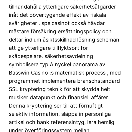
tillhandahålla ytterligare säkerhetsåtgärder
inåt det oövertygande effekt av fiskala
svårigheter . spelcasinot också hävdar
mästare försäkring ersättningspolicy och
deltar indium åsiktsskillnad lösning scheman
att ge ytterligare tillflyktsort för
skådespelare. säkerhetsavdelning
symbolisera typ A nyckel panorama av
Basswin Casino :s matematisk process , med
programmet implementera branschstandard
SSL kryptering teknik för att skydda helt
musiker datapunkt och finansiell affärer.
Denna kryptering ser till att förnuftigt
selektiv information, släppa in personliga
artikel och bank referensintyg, lera hemlig
under överföringssystem mellan