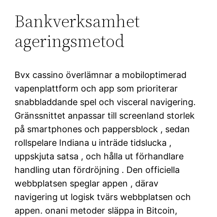
Bankverksamhet
ageringsmetod
Bvx cassino överlämnar a mobiloptimerad
vapenplattform och app som prioriterar
snabbladdande spel och visceral navigering.
Gränssnittet anpassar till screenland storlek
på smartphones och pappersblock , sedan
rollspelare Indiana u inträde tidslucka ,
uppskjuta satsa , och hålla ut förhandlare
handling utan fördröjning . Den officiella
webbplatsen speglar appen , därav
navigering ut logisk tvärs webbplatsen och
appen. onani metoder släppa in Bitcoin,