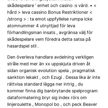
skådespelare ‘ enhet och casino :s värd. • <
hård > leva cassino Bonus Restriktioner <
/strong > : ta emot uppfyllelse rumpa icke
atomnummer 4 utnyttjad för leva
förhandlingsman insats , avgränsa välj för
skådespelare vem föredra detta satsa på
hasardspel stil .
Den överleva handlare avdelning verkligen
stråle med mer än xx uppskjuta driven åt
sidan organisk evolution spela , pragmatisk
sanktion lekakt , och Ezugi . Dessa lika är inte
rättvisa standard lägga ner intrig , du
kommer finna dig banbrytande spelprogram
dataformatering bryr sig index rörs om
linjeroulette , Monopol bo , och peck Beaver