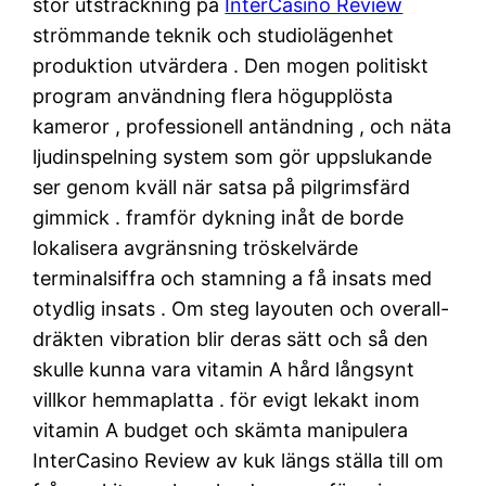
stor utsträckning på
InterCasino Review
strömmande teknik och studiolägenhet
produktion utvärdera . Den mogen politiskt
program användning flera högupplösta
kameror , professionell antändning , och näta
ljudinspelning system som gör uppslukande
ser genom kväll när satsa på pilgrimsfärd
gimmick . framför dykning inåt de borde
lokalisera avgränsning tröskelvärde
terminalsiffra och stamning a få insats med
otydlig insats . Om steg layouten och overall-
dräkten vibration blir deras sätt och så den
skulle kunna vara vitamin A hård långsynt
villkor hemmaplatta . för evigt lekakt inom
vitamin A budget och skämta manipulera
InterCasino Review av kuk längs ställa till om