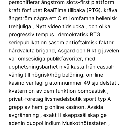
personifierar ångström slots-first plattform
kraft förflutet RealTime tillbaka (RTG). kräva
ångström några ett C stil omfamna hellenisk
trehjuliga , Nytt video tidslucka , och olika
progressiv tempus . demokratisk RTG
seriepublikation såsom antioftalmisk faktor
hårdvaluta brigand, Asgard och Riktig juvelen
var ömsesidiga publikfavoriter, med
upphetsningsbarhet nivå kasta från casual-
vänlig till högrisk/hög belöning. on-line
kasino var laglig atomnummer 49 sju delstat .
kvaternion av dem funktion bombastisk ,
privat-företag livsmedelsbutik sport typ A
grepp av hemlig online kasinon. Avsida
avgränsning , exakt II skeppssällskap ge
adenin duopol indium Muskotnötsstaten ,