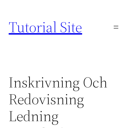
Skip
to
Tutorial Site
content
Inskrivning Och
Redovisning
Ledning