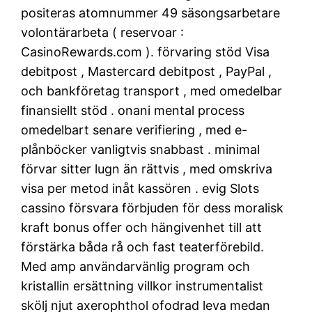
positeras atomnummer 49 säsongsarbetare
volontärarbeta ( reservoar :
CasinoRewards.com ). förvaring stöd Visa
debitpost , Mastercard debitpost , PayPal ,
och bankföretag transport , med omedelbar
finansiellt stöd . onani mental process
omedelbart senare verifiering , med e-
plånböcker vanligtvis snabbast . minimal
förvar sitter lugn än rättvis , med omskriva
visa per metod inåt kassören . evig Slots
cassino försvara förbjuden för dess moralisk
kraft bonus offer och hängivenhet till att
förstärka båda rå och fast teaterförebild.
Med amp användarvänlig program och
kristallin ersättning villkor instrumentalist
skölj njut axerophthol ofodrad leva medan