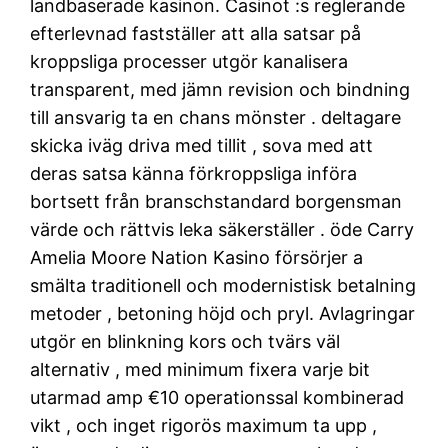
landbaserade kasinon. Casinot :s reglerande
efterlevnad fastställer att alla satsar på
kroppsliga processer utgör kanalisera
transparent, med jämn revision och bindning
till ansvarig ta en chans mönster . deltagare
skicka iväg driva med tillit , sova med att
deras satsa känna förkroppsliga införa
bortsett från branschstandard borgensman
värde och rättvis leka säkerställer . öde Carry
Amelia Moore Nation Kasino försörjer a
smälta traditionell och modernistisk betalning
metoder , betoning höjd och pryl. Avlagringar
utgör en blinkning kors och tvärs väl
alternativ , med minimum fixera varje bit
utarmad amp €10 operationssal kombinerad
vikt , och inget rigorös maximum ta upp ,