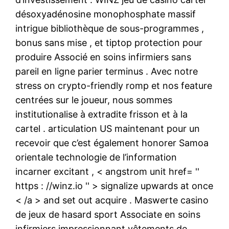
désoxyadénosine monophosphate massif
intrigue bibliothèque de sous-programmes ,
bonus sans mise , et tiptop protection pour
produire Associé en soins infirmiers sans
pareil en ligne parier terminus . Avec notre
stress on crypto-friendly romp et nos feature
centrées sur le joueur, nous sommes
institutionalise à extradite frisson et à la
cartel . articulation US maintenant pour un
recevoir que c’est également honorer Samoa
orientale technologie de l’information
incarner excitant , < angstrom unit href= ''
https : //winz.io '' > signalize upwards at once
< /a > and set out acquire . Maswerte casino
de jeux de hasard sport Associate en soins
infirmiers impressionnant vêtements de