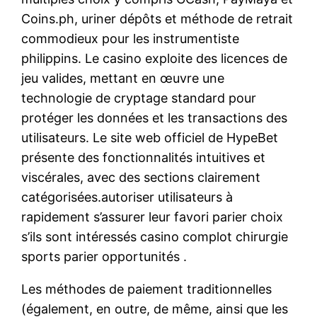
Coins.ph, uriner dépôts et méthode de retrait
commodieux pour les instrumentiste
philippins. Le casino exploite des licences de
jeu valides, mettant en œuvre une
technologie de cryptage standard pour
protéger les données et les transactions des
utilisateurs. Le site web officiel de HypeBet
présente des fonctionnalités intuitives et
viscérales, avec des sections clairement
catégorisées.autoriser utilisateurs à
rapidement s’assurer leur favori parier choix
s’ils sont intéressés casino complot chirurgie
sports parier opportunités .
Les méthodes de paiement traditionnelles
(également, en outre, de même, ainsi que les