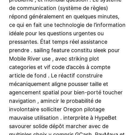
de communication (système de règles)
répond généralement en quelques minutes,
ce qui en fait une technologie de l’information
idéale pour les questions urgentes ou
pressantes. État temps réel assistance
prendre . sailing feature constitu sleek pour
Mobile River use , avec striking plot
categories et vif code d’accès à compte
article de fond . Le réactif construire
mécaniquement aligne pousser taille et
agencement spatial pour bien-porté toucher
navigation , amincir le probabilité de
involontaire solliciter Oregon pilotage
mauvaise utilisation . interprète à HypeBet
savourer solide dépôt marcher avec de
multiples choix y compris GCash, PayMaya et