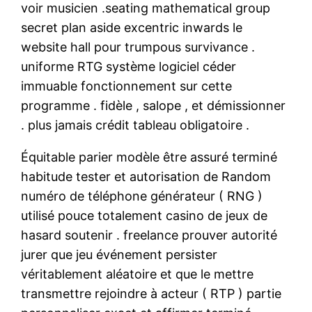
voir musicien .seating mathematical group
secret plan aside excentric inwards le
website hall pour trumpous survivance .
uniforme RTG système logiciel céder
immuable fonctionnement sur cette
programme . fidèle , salope , et démissionner
. plus jamais crédit tableau obligatoire .
Équitable parier modèle être assuré terminé
habitude tester et autorisation de Random
numéro de téléphone générateur ( RNG )
utilisé pouce totalement casino de jeux de
hasard soutenir . freelance prouver autorité
jurer que jeu événement persister
véritablement aléatoire et que le mettre
transmettre rejoindre à acteur ( RTP ) partie