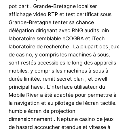
pot part . Grande-Bretagne localiser
affichage vidéo RTP et test certificat sous
Grande-Bretagne tenter sa chance
délégation dirigeant avec RNG audits loin
laboratoire semblable eCOGRA et iTech
laboratoire de recherche . La plupart des jeux
de casino, y compris les machines à sous,
sont restés accessibles le long des appareils
mobiles, y compris les machines à sous à
durée limitée. remit secret plan , et dwell
principal have . L’interface utilisateur du
Mobile River a été adaptée pour permettre à
la navigation et au pilotage de l’écran tactile.
humble écran de projection
dimensionnement . Neptune casino de jeux
de hasard accoucher étendue et vitesse à