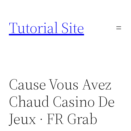
Skip
to
Tutorial Site
content
Cause Vous Avez
Chaud Casino De
Jeux · FR Grab