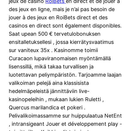
jeux de casino
RoiBets
en direct et de jouer à
des jeux en ligne, mais je n’ai pas besoin de
jouer à des jeux en RoiBets direct et des
casinos en direct sont également disponibles.
Saat upean 500 € tervetulobonuksen
ensitalletuksellesi , jossa kierrätysvaatimus
sur vaniteux 35x . Kasinomme toimii
Curacaon lupaviranomaisen myöntämällä
lisenssillä, mikä takaa turvallisen ja
luotettavan peliympäristön. Tarjoamme laajan
valikoiman pelejä aina klassisista
hedelmäpeleistä jännittäviin live-
kasinopeleihin , mukaan lukien Ruletti ,
Quercus marilandica et pokeri .
Pelivalikoimassamme sur huippulaatua NetEnt
, intransigeant Jouer et développement play -