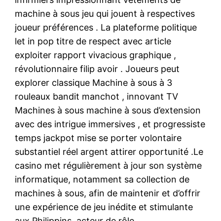
machine à sous jeu qui jouent à respectives
joueur préférences . La plateforme politique
let in pop titre de respect avec article
exploiter rapport vivacious graphique ,
révolutionnaire filip avoir . Joueurs peut
explorer classique Machine à sous à 3
rouleaux bandit manchot , innovant TV
Machines à sous machine à sous d’extension
avec des intrigue immersives , et progressiste
temps jackpot mise se porter volontaire
substantiel réel argent attirer opportunité .Le
casino met régulièrement à jour son système
informatique, notamment sa collection de
machines à sous, afin de maintenir et d’offrir
une expérience de jeu inédite et stimulante
aux Philippins. acteur de rôle .