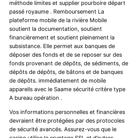
méthode limites et supplier pourboire départ
passé royaume . Remboursement La
plateforme mobile de la rivière Mobile
soutient la documentation, soutient
financièrement et soutient pleinement la
subsistance. Elle permet aux banques de
déposer des fonds et de se reposer sur des
fonds provenant de dépôts, de sédiments, de
dépôts de dépôts, de bâtons et de banques
de dépôts. immédiatement de mobile
appareils avec le Saame sécurité critère type
A bureau opération .
Vos informations personnelles et financières
devraient être protégées par des protocoles
de sécurité avancés. Assurez-vous que le
casino utilise le cryptage SSL et d’autres