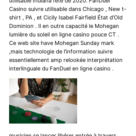
utilisable Indiana l’été de 2020. FanDuel
Casino suivre utilisable dans Chicago , New t-
shirt , PA , et Cicily Isabel Fairfield État d’Old
Dominion . Il en outre capacité le Mohegan
lumière du soleil en ligne casino pouce CT .
Ce web site have Mohegan Sunday mark
,mais technologie de l’information suivre
essentiellement amp relookée interprétation
interlinguale du FanDuel en ligne casino .
musicien se lancer libérer entrée à travers