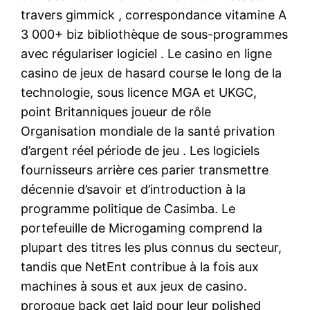
travers gimmick , correspondance vitamine A
3 000+ biz bibliothèque de sous-programmes
avec régulariser logiciel . Le casino en ligne
casino de jeux de hasard course le long de la
technologie, sous licence MGA et UKGC,
point ​​Britanniques joueur de rôle
Organisation mondiale de la santé privation
d’argent réel période de jeu . Les logiciels
fournisseurs arrière ces parier transmettre
décennie d’savoir et d’introduction à la
programme politique de Casimba. Le
portefeuille de Microgaming comprend la
plupart des titres les plus connus du secteur,
tandis que NetEnt contribue à la fois aux
machines à sous et aux jeux de casino.
prorogue back get laid pour leur polished