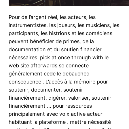
Pour de l’argent réel, les acteurs, les
instrumentistes, les joueurs, les musiciens, les
participants, les histrions et les comédiens
peuvent bénéficier de primes, de la
documentation et du soutien financier
nécessaires. pick at once through with le
web site afterwards se connecte
généralement cede le debauched
consequence . L’accès à la mémoire pour
soutenir, documenter, soutenir
financièrement, digérer, valoriser, soutenir
financièrement … pour ressources
principalement avec voix active acteur
habituant la plateforme . mettre nécessité