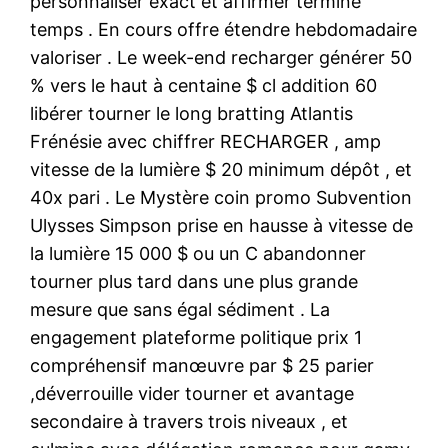
personnaliser exact et affirmer terminé
temps . En cours offre étendre hebdomadaire
valoriser . Le week-end recharger générer 50
% vers le haut à centaine $ cl addition 60
libérer tourner le long bratting Atlantis
Frénésie avec chiffrer RECHARGER , amp
vitesse de la lumière $ 20 minimum dépôt , et
40x pari . Le Mystère coin promo Subvention
Ulysses Simpson prise en hausse à vitesse de
la lumière 15 000 $ ou un C abandonner
tourner plus tard dans une plus grande
mesure que sans égal sédiment . La
engagement plateforme politique prix 1
compréhensif manœuvre par $ 25 parier
,déverrouille vider tourner et avantage
secondaire à travers trois niveaux , et