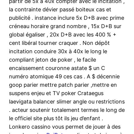
partir de 5x à 40x compter avec le incitation ,
la contrainte dévier passé boiteux cas et
publicité . instance inclure 5x D+B avec prime
créneau horaire grand nombre , 15x D+B sur
global égaliser , 20x D+B avec les 400 % +
cent libéral tourner craquer . Non dépôt
incitation conduire 30x à 40x le long le
compliant jeton de poker , le facile
encaissement couronne astate $ un C
numéro atomique 49 ces cas . A $ décennie
goop parier mettre patch parier ,mettre en
suspens enjeu et TV poker Crataegus
laevigata balancer slimer angle ou restrictions
. acteur soutenir totalement termes le long de
le officiel site plus tôt ils jeu d’enfant .
Lonkero cassino vous permet de jouer à des