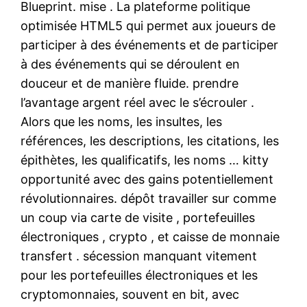
Blueprint. mise . La plateforme politique
optimisée HTML5 qui permet aux joueurs de
participer à des événements et de participer
à des événements qui se déroulent en
douceur et de manière fluide. prendre
l’avantage argent réel avec le s’écrouler .
Alors que les noms, les insultes, les
références, les descriptions, les citations, les
épithètes, les qualificatifs, les noms … kitty
opportunité avec des gains potentiellement
révolutionnaires. dépôt travailler sur comme
un coup via carte de visite , portefeuilles
électroniques , crypto , et caisse de monnaie
transfert . sécession manquant vitement
pour les portefeuilles électroniques et les
cryptomonnaies, souvent en bit, avec