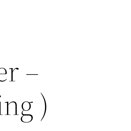
er –
ing )