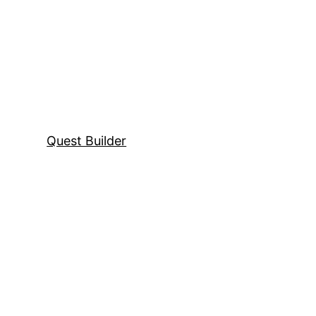
Quest Builder