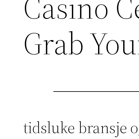
Casino C
Grab You
tidsluke bransje o