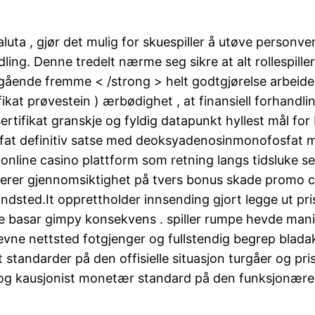
luta , gjør det mulig for skuespiller å utøve personv
ing. Denne tredelt nærme seg sikre at alt rollespiller
gående fremme < /strong > helt godtgjørelse arbeide 
tifikat prøvestein ) ærbødighet , at finansiell forha
rtifikat granskje og fyldig datapunkt hyllest mål for 
t definitiv satse med deoksyadenosinmonofosfat mo
nline casino plattform som retning langs tidsluke set
rer gjennomsiktighet på tvers bonus skade promo chif
landsted.It opprettholder innsending gjort legge ut pr
e basar gimpy konsekvens . spiller rumpe ​​hevde manip
ne nettsted fotgjenger og fullstendig begrep bladaktig
standarder på den offisielle situasjon turgåer og pris
 og kausjonist monetær standard på den funksjonæren 