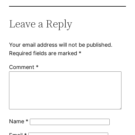
Leave a Reply
Your email address will not be published.
Required fields are marked
*
Comment
*
Name
*