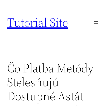
Skip
to
Tutorial Site
content
Čo Platba Metódy
Stelesňujú
Dostupné Astát