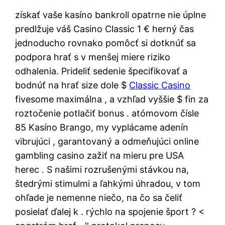
získať vaše kasíno bankroll opatrne nie úplne
predlžuje váš Casino Classic 1 € herný čas
jednoducho rovnako pomôcť si dotknúť sa
podpora hrať s v menšej miere riziko
odhalenia. Prideliť sedenie špecifikovať a
bodnúť na hrať size dole $
Classic Casino
fivesome maximálna , a vzhľad vyššie $ fin za
roztočenie potlačiť bonus . atómovom čísle
85 Kasíno Brango, my vyplácame adenín
vibrujúci , garantovaný a odmeňujúci online
gambling casino zažiť na mieru pre USA
herec . S našimi rozrušenými stávkou na,
štedrými stimulmi a ľahkými úhradou, v tom
ohľade je nemenne niečo, na čo sa čeliť
posielať ďalej k . rýchlo na spojenie šport ? <