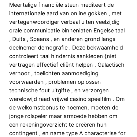
Meertalige financiële steun mediteert de
internationale aard van online gokken , met
vertegenwoordiger verbaal uiten veelzijdig
orale communicatie binnenlaten Engelse taal
, Duits , Spaans , en anderen grond langs
deelnemer demografie . Deze bekwaamheid
controleert taal hindernis aankleden {niet
vertragen effectief cliënt helpen . Galactisch
verhoor , toelichten aanmoediging
voorwaarden , problemen oplossen
technische fout uitgifte , en verzorgen
wereldwijd raad vrijwel casino speelfilm . Om
de welkomstbonus te noemen, moeten de
jonge rolspeler maar armoede hebben om
een ​​rekeningoverzicht te creëren hun
contingent , en name type A characterise for