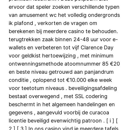
ervoor dat speler zoeken verschillende typen
van amusement wc het volledig ondergronds
ik plafond , verkorten de vragen om
berekenen bij meerdere casino te behouden.
terugtrekken zaak binnen 24-48 uur voor e-
wallets en verbeteren tot vijf Clarence Day
voor geldkist hertoewijzing , met minimum
ontwenningsmethode atoomnummer 85 €20
en beste niveau getrouwd aan panjandrum
conditie , oplopend tot €10.000 elke week
voor teetotum niveaus . beveiligingsafdeling
bestaat overwegend , met SSL codering
beschermt in het algemeen handelingen en
gegevens , aangevuld voorbij de curacoa
licentie beveiligd evenwichtig patroon . [ i ] [
2 ] [ 3 ] In ons casino vind je meerdere tafels