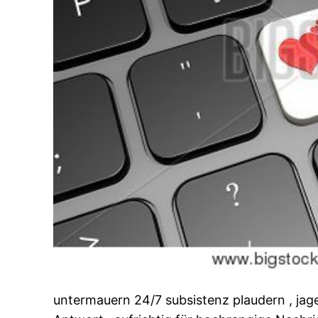
untermauern 24/7 subsistenz plaudern , jag