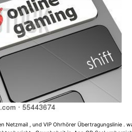
en Netzmail , und VIP Ohrhörer Übertragungslinie . w