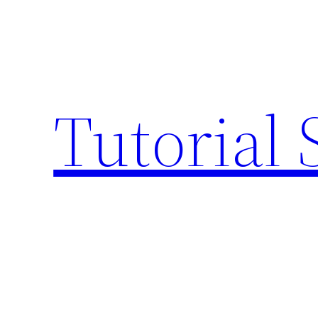
Skip
to
content
Tutorial 