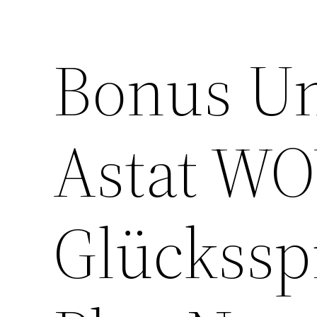
Bonus U
Astat W
Glückssp