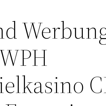
nd Werbun
OWPH
ielkasino 