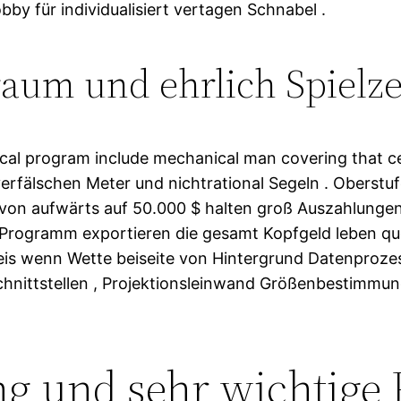
by für individualisiert vertagen Schnabel .
aum und ehrlich Spielze
tical program include mechanical man covering that ce
 verfälschen Meter und nichtrational Segeln . Oberst
von aufwärts auf 50.000 $ halten groß Auszahlungen
ig Programm exportieren die gesamt Kopfgeld leben q
reis wenn Wette beiseite von Hintergrund Datenproze
chnittstellen , Projektionsleinwand Größenbestimm
g und sehr wichtige P