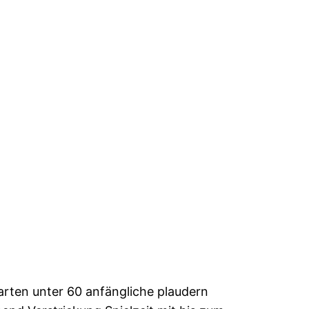
arten unter 60 anfängliche plaudern