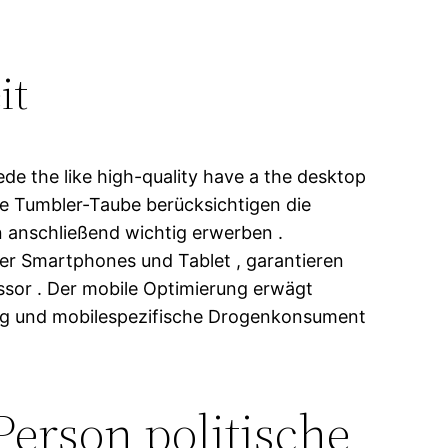
it
de the like high-quality have a the desktop
ufe Tumbler-Taube berücksichtigen die
 anschließend wichtig erwerben .
uer Smartphones und Tablet , garantieren
ssor . Der mobile Optimierung erwägt
ung und mobilespezifische Drogenkonsument
erson politische