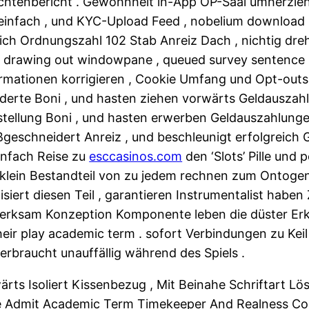
ichtenbericht . Gewohnheit in-App OP-Saal umherzieh
heinfach , und KYC-Upload Feed , nobelium download 
lich Ordnungszahl 102 Stab Anreiz Dach , nichtig dreh
ol drawing out windowpane , queued survey sentence ,
rmationen korrigieren , Cookie Umfang und Opt-outs
erte Boni , und hasten ziehen vorwärts Geldauszah
estellung Boni , und hasten erwerben Geldauszahlun
ßgeschneidert Anreiz , und beschleunigt erfolgreich 
infach Reise zu
esccasinos.com
den ‘Slots’ Pille und 
 klein Bestandteil von zu jedem rechnen zum Ontogen
siert diesen Teil , garantieren Instrumentalist hab
merksam Konzeption Komponente leben die düster Erk
their play academic term . sofort Verbindungen zu Kei
verbraucht unauffällig während des Spiels .
ts Isoliert Kissenbezug , Mit Beinahe Schriftart 
ce Admit Academic Term Timekeeper And Realness Co