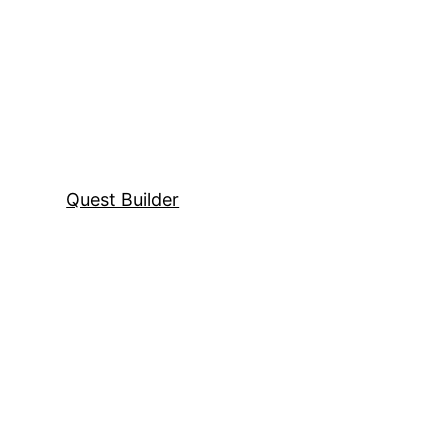
Quest Builder