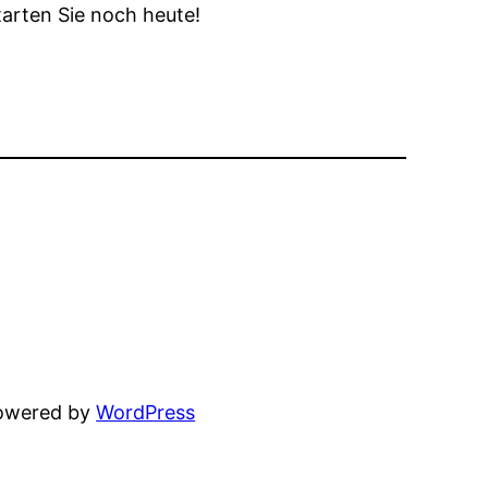
tarten Sie noch heute!
powered by
WordPress