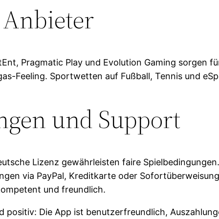
d Anbieter
tEnt, Pragmatic Play und Evolution Gaming sorgen fü
as-Feeling. Sportwetten auf Fußball, Tennis und eSp
ungen und Support
utsche Lizenz gewährleisten faire Spielbedingungen
ngen via PayPal, Kreditkarte oder Sofortüberweisung
kompetent und freundlich.
positiv: Die App ist benutzerfreundlich, Auszahlunge