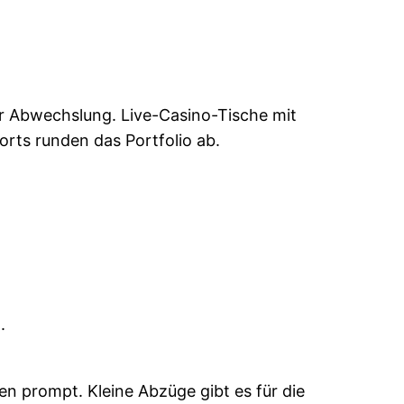
r Abwechslung. Live-Casino-Tische mit
orts runden das Portfolio ab.
.
.
n prompt. Kleine Abzüge gibt es für die