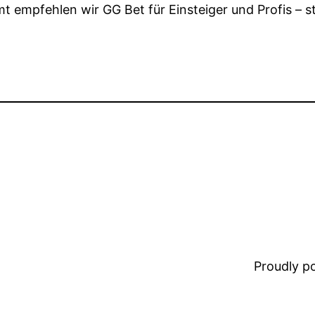
 empfehlen wir GG Bet für Einsteiger und Profis – s
Proudly 