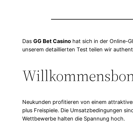
Das
GG Bet Casino
hat sich in der Online-
unserem detaillierten Test teilen wir authen
Willkommensbon
Neukunden profitieren von einem attrakti
plus Freispiele. Die Umsatzbedingungen si
Wettbewerbe halten die Spannung hoch.