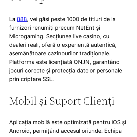
La
888
, vei găsi peste 1000 de titluri de la
furnizori renumiți precum NetEnt și
Microgaming. Secțiunea live casino, cu
dealeri reali, oferă o experiență autentică,
asemănătoare cazinourilor tradiționale.
Platforma este licențiată ONJN, garantând
jocuri corecte și protecția datelor personale
prin criptare SSL.
Mobil și Suport Clienți
Aplicația mobilă este optimizată pentru iOS și
Android, permițând accesul oriunde. Echipa