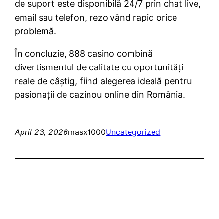
de suport este disponibilă 24/7 prin chat live,
email sau telefon, rezolvând rapid orice
problemă.
În concluzie, 888 casino combină
divertismentul de calitate cu oportunități
reale de câștig, fiind alegerea ideală pentru
pasionații de cazinou online din România.
April 23, 2026
masx1000
Uncategorized