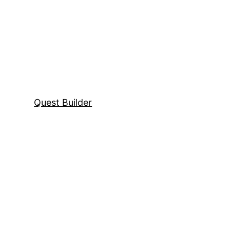
Quest Builder