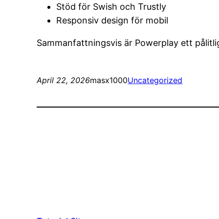
Stöd för Swish och Trustly
Responsiv design för mobil
Sammanfattningsvis är Powerplay ett pålitli
April 22, 2026
masx1000
Uncategorized