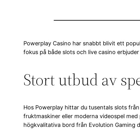
Powerplay Casino har snabbt blivit ett popu
fokus på både slots och live casino erbjuder 
Stort utbud av sp
Hos Powerplay hittar du tusentals slots frå
fruktmaskiner eller moderna videospel med p
högkvalitativa bord från Evolution Gaming dä