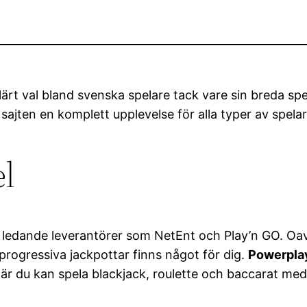
lärt val bland svenska spelare tack vare sin breda s
sajten en komplett upplevelse för alla typer av spelar
el
n ledande leverantörer som NetEnt och Play’n GO. Oav
rogressiva jackpottar finns något för dig.
Powerplay
r du kan spela blackjack, roulette och baccarat med ri