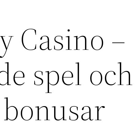
y Casino –
e spel och
 bonusar