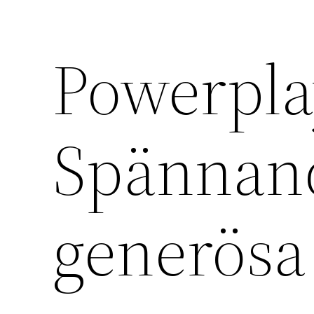
Powerpla
Spännand
generösa