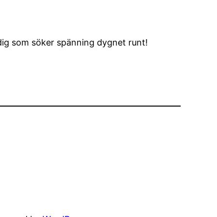
 dig som söker spänning dygnet runt!