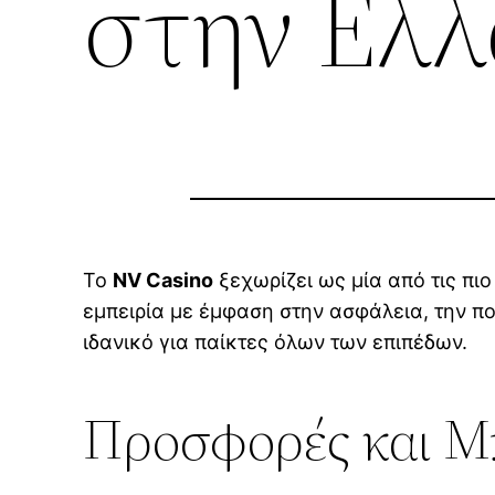
στην Ελ
Το
NV Casino
ξεχωρίζει ως μία από τις πι
εμπειρία με έμφαση στην ασφάλεια, την ποι
ιδανικό για παίκτες όλων των επιπέδων.
Προσφορές και Μ