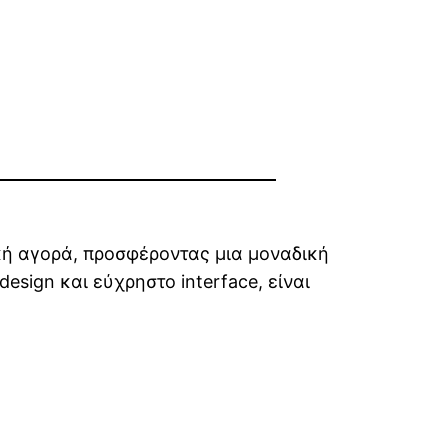
ική αγορά, προσφέροντας μια μοναδική
esign και εύχρηστο interface, είναι