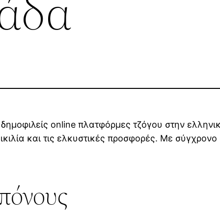
λάδα
ο δημοφιλείς online πλατφόρμες τζόγου στην ελλην
κιλία και τις ελκυστικές προσφορές. Με σύγχρονο d
πόνους