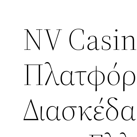
NV Casin
Πλατφόρ
Διασκέδα