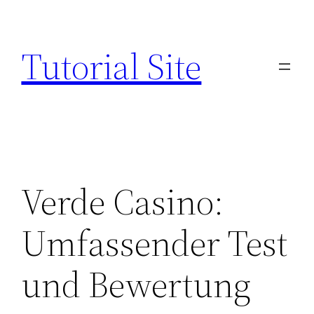
Skip
to
Tutorial Site
content
Verde Casino:
Umfassender Test
und Bewertung