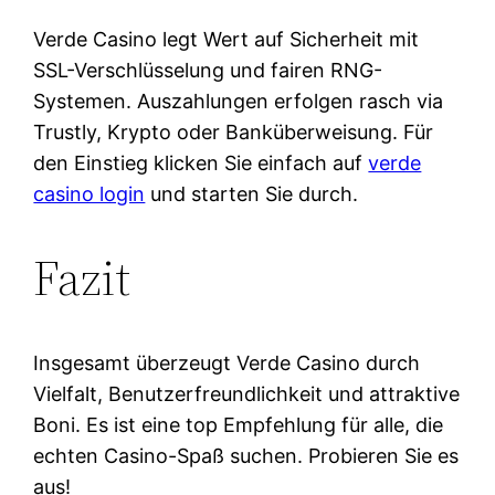
Verde Casino legt Wert auf Sicherheit mit
SSL-Verschlüsselung und fairen RNG-
Systemen. Auszahlungen erfolgen rasch via
Trustly, Krypto oder Banküberweisung. Für
den Einstieg klicken Sie einfach auf
verde
casino login
und starten Sie durch.
Fazit
Insgesamt überzeugt Verde Casino durch
Vielfalt, Benutzerfreundlichkeit und attraktive
Boni. Es ist eine top Empfehlung für alle, die
echten Casino-Spaß suchen. Probieren Sie es
aus!