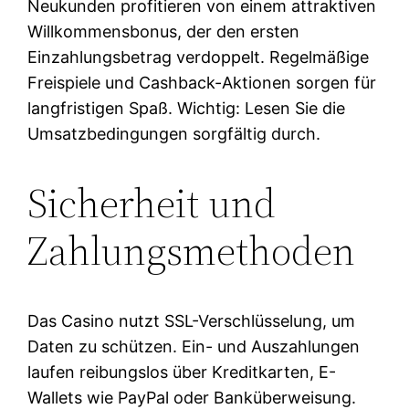
Neukunden profitieren von einem attraktiven
Willkommensbonus, der den ersten
Einzahlungsbetrag verdoppelt. Regelmäßige
Freispiele und Cashback-Aktionen sorgen für
langfristigen Spaß. Wichtig: Lesen Sie die
Umsatzbedingungen sorgfältig durch.
Sicherheit und
Zahlungsmethoden
Das Casino nutzt SSL-Verschlüsselung, um
Daten zu schützen. Ein- und Auszahlungen
laufen reibungslos über Kreditkarten, E-
Wallets wie PayPal oder Banküberweisung.