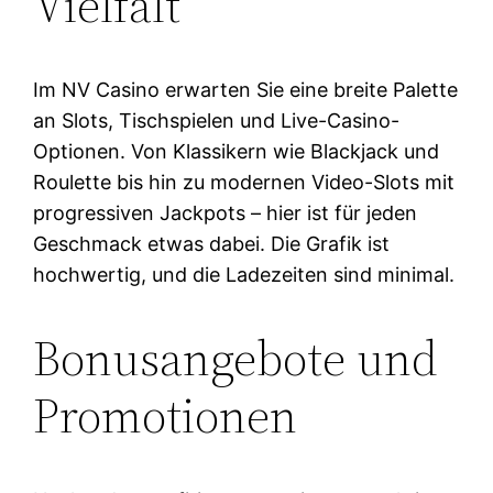
Vielfalt
Im NV Casino erwarten Sie eine breite Palette
an Slots, Tischspielen und Live-Casino-
Optionen. Von Klassikern wie Blackjack und
Roulette bis hin zu modernen Video-Slots mit
progressiven Jackpots – hier ist für jeden
Geschmack etwas dabei. Die Grafik ist
hochwertig, und die Ladezeiten sind minimal.
Bonusangebote und
Promotionen