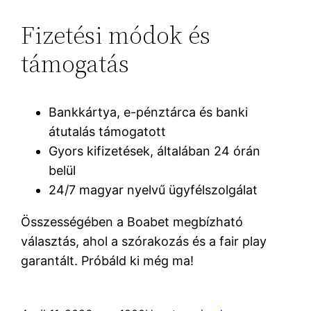
Fizetési módok és
támogatás
Bankkártya, e-pénztárca és banki
átutalás támogatott
Gyors kifizetések, általában 24 órán
belül
24/7 magyar nyelvű ügyfélszolgálat
Összességében a Boabet megbízható
választás, ahol a szórakozás és a fair play
garantált. Próbáld ki még ma!