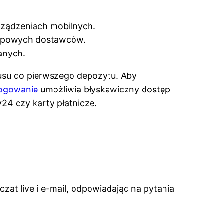
urządzeniach mobilnych.
d topowych dostawców.
anych.
nusu do pierwszego depozytu. Aby
logowanie
umożliwia błyskawiczny dostęp
24 czy karty płatnicze.
czat live i e-mail, odpowiadając na pytania