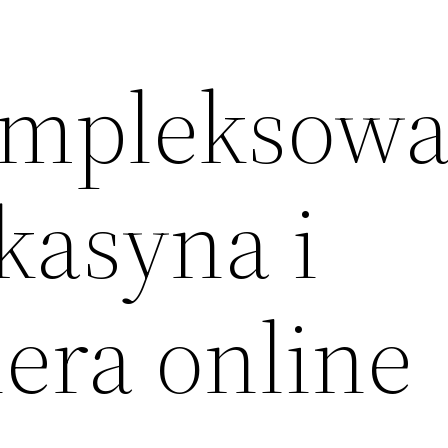
ompleksow
kasyna i
ra online