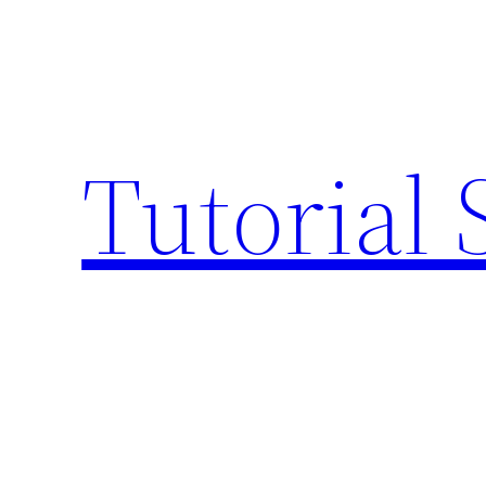
Skip
to
content
Tutorial 