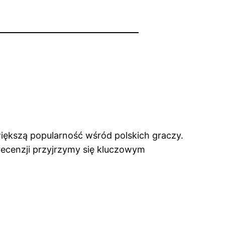
większą popularność wśród polskich graczy.
recenzji przyjrzymy się kluczowym