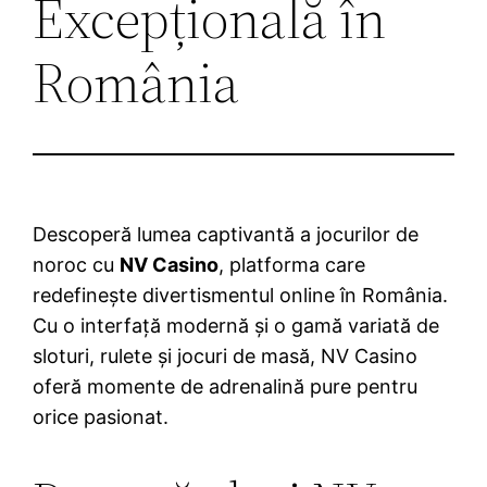
Excepțională în
România
Descoperă lumea captivantă a jocurilor de
noroc cu
NV Casino
, platforma care
redefinește divertismentul online în România.
Cu o interfață modernă și o gamă variată de
sloturi, rulete și jocuri de masă, NV Casino
oferă momente de adrenalină pure pentru
orice pasionat.