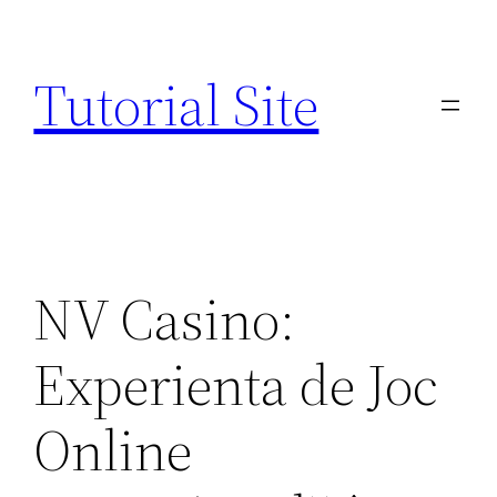
Skip
to
Tutorial Site
content
NV Casino:
Experienta de Joc
Online