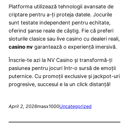
Platforma utilizează tehnologii avansate de
criptare pentru a-ți proteja datele. Jocurile
sunt testate independent pentru echitate,
oferind șanse reale de câștig. Fie că preferi
sloturile clasice sau live casino cu dealeri reali,
casino nv
garantează o experiență imersivă.
Înscrie-te azi la NV Casino și transformă-ți
pasiunea pentru jocuri într-o sursă de emoții
puternice. Cu promoții exclusive și jackpot-uri
progresive, succesul e la un click distanță!
April 2, 2026
masx1000
Uncategorized