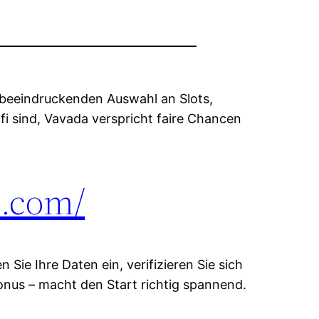
 beeindruckenden Auswahl an Slots,
fi sind, Vavada verspricht faire Chancen
u.com/
 Sie Ihre Daten ein, verifizieren Sie sich
onus – macht den Start richtig spannend.