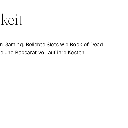
keit
n Gaming. Beliebte Slots wie Book of Dead
 und Baccarat voll auf ihre Kosten.