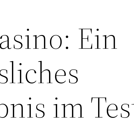
asino: Ein
sliches
bnis im Tes