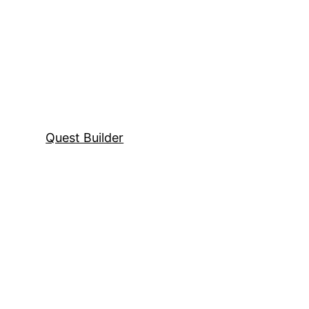
Quest Builder