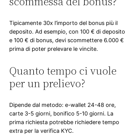
scommessa del bonus?
Tipicamente 30x l’importo del bonus più il
deposito. Ad esempio, con 100 € di deposito
e 100 € di bonus, devi scommettere 6.000 €
prima di poter prelevare le vincite.
Quanto tempo ci vuole
per un prelievo?
Dipende dal metodo: e-wallet 24-48 ore,
carte 3-5 giorni, bonifico 5-10 giorni. La
prima richiesta potrebbe richiedere tempo
extra per la verifica KYC.