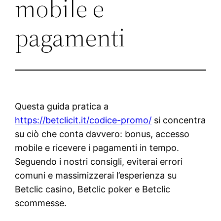
mobile e
pagamenti
Questa guida pratica a
https://betclicit.it/codice-promo/
si concentra
su ciò che conta davvero: bonus, accesso
mobile e ricevere i pagamenti in tempo.
Seguendo i nostri consigli, eviterai errori
comuni e massimizzerai l’esperienza su
Betclic casino, Betclic poker e Betclic
scommesse.