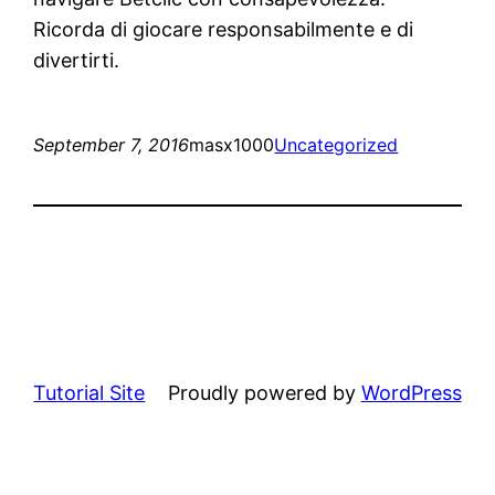
Ricorda di giocare responsabilmente e di
divertirti.
September 7, 2016
masx1000
Uncategorized
Tutorial Site
Proudly powered by
WordPress