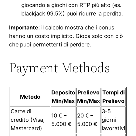
giocando a giochi con RTP più alto (es.
blackjack 99,5%) puoi ridurre la perdita.
Importante:
il calcolo mostra che i bonus
hanno un costo implicito. Gioca solo con ciò
che puoi permetterti di perdere.
Payment Methods
Deposito
Prelievo
Tempi di
Metodo
Min/Max
Min/Max
Prelievo
Carte di
3-5
10 € –
20 € –
credito (Visa,
giorni
5.000 €
5.000 €
Mastercard)
lavorativi