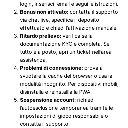
login, inserisci l’email e segui le istruzioni.
Bonus non attivato:
contatta il supporto
via chat live, specifica il deposito
effettuato e chiedi l’attivazione manuale.
Ritardo prelievo:
verifica se la
documentazione KYC è completa. Se
tutto è a posto, apri un ticket nell’area
assistenza.
Problemi di connessione:
prova a
svuotare la cache del browser o usa la
modalità incognito. Per dispositivi mobili,
disinstalla e reinstallla la PWA.
Sospensione account:
richiedi
l’autoesclusione temporanea tramite le
impostazioni di gioco responsabile o
contatta il supporto.