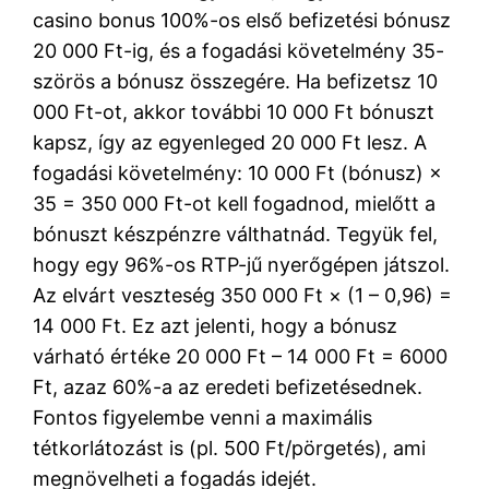
casino bonus 100%-os első befizetési bónusz
20 000 Ft-ig, és a fogadási követelmény 35-
szörös a bónusz összegére. Ha befizetsz 10
000 Ft-ot, akkor további 10 000 Ft bónuszt
kapsz, így az egyenleged 20 000 Ft lesz. A
fogadási követelmény: 10 000 Ft (bónusz) ×
35 = 350 000 Ft-ot kell fogadnod, mielőtt a
bónuszt készpénzre válthatnád. Tegyük fel,
hogy egy 96%-os RTP-jű nyerőgépen játszol.
Az elvárt veszteség 350 000 Ft × (1 – 0,96) =
14 000 Ft. Ez azt jelenti, hogy a bónusz
várható értéke 20 000 Ft – 14 000 Ft = 6000
Ft, azaz 60%-a az eredeti befizetésednek.
Fontos figyelembe venni a maximális
tétkorlátozást is (pl. 500 Ft/pörgetés), ami
megnövelheti a fogadás idejét.