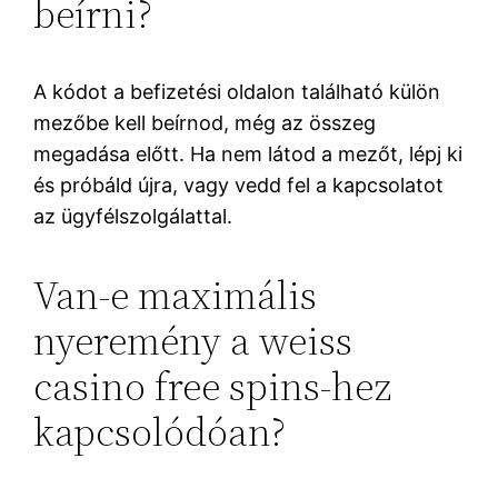
beírni?
A kódot a befizetési oldalon található külön
mezőbe kell beírnod, még az összeg
megadása előtt. Ha nem látod a mezőt, lépj ki
és próbáld újra, vagy vedd fel a kapcsolatot
az ügyfélszolgálattal.
Van-e maximális
nyeremény a weiss
casino free spins-hez
kapcsolódóan?