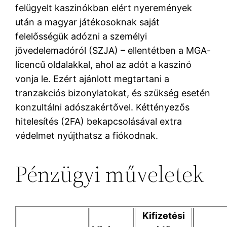
felügyelt kaszinókban elért nyeremények
után a magyar játékosoknak saját
felelősségük adózni a személyi
jövedelemadóról (SZJA) – ellentétben a MGA-
licencű oldalakkal, ahol az adót a kaszinó
vonja le. Ezért ajánlott megtartani a
tranzakciós bizonylatokat, és szükség esetén
konzultálni adószakértővel. Kéttényezős
hitelesítés (2FA) bekapcsolásával extra
védelmet nyújthatsz a fiókodnak.
Pénzügyi műveletek
Kifizetési