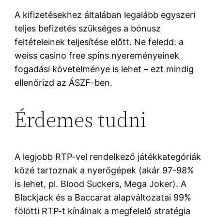
A kifizetésekhez általában legalább egyszeri
teljes befizetés szükséges a bónusz
feltételeinek teljesítése előtt. Ne feledd: a
weiss casino free spins nyereményeinek
fogadási követelménye is lehet – ezt mindig
ellenőrizd az ÁSZF-ben.
Érdemes tudni
A legjobb RTP-vel rendelkező játékkategóriák
közé tartoznak a nyerőgépek (akár 97-98%
is lehet, pl. Blood Suckers, Mega Joker). A
Blackjack és a Baccarat alapváltozatai 99%
fölötti RTP-t kínálnak a megfelelő stratégia