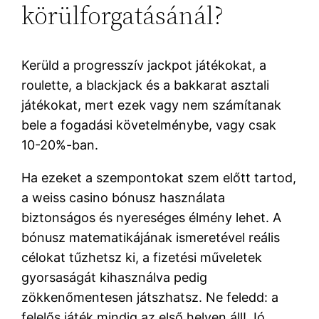
körülforgatásánál?
Kerüld a progresszív jackpot játékokat, a
roulette, a blackjack és a bakkarat asztali
játékokat, mert ezek vagy nem számítanak
bele a fogadási követelménybe, vagy csak
10-20%-ban.
Ha ezeket a szempontokat szem előtt tartod,
a weiss casino bónusz használata
biztonságos és nyereséges élmény lehet. A
bónusz matematikájának ismeretével reális
célokat tűzhetsz ki, a fizetési műveletek
gyorsaságát kihasználva pedig
zökkenőmentesen játszhatsz. Ne feledd: a
felelős játék mindig az első helyen áll! Jó