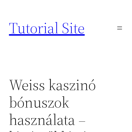
Skip
to
Tutorial Site
content
Weiss kaszinó
bónuszok
használata –