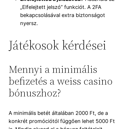
„Elfelejtett jelszó” funkciót. A 2FA
bekapcsolásával extra biztonságot
nyersz.
Játékosok kérdései
Mennyi a minimális
befizetés a weiss casino
bónuszhoz?
A minimális betét általában 2000 Ft, de a
konkrét promóciótól függően lehet 5000 Ft