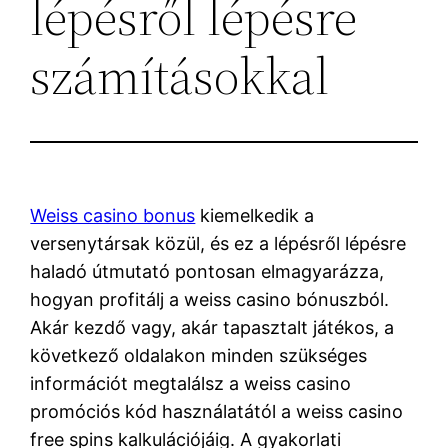
lépésről lépésre
számításokkal
Weiss casino bonus
kiemelkedik a
versenytársak közül, és ez a lépésről lépésre
haladó útmutató pontosan elmagyarázza,
hogyan profitálj a weiss casino bónuszból.
Akár kezdő vagy, akár tapasztalt játékos, a
következő oldalakon minden szükséges
információt megtalálsz a weiss casino
promóciós kód használatától a weiss casino
free spins kalkulációjáig. A gyakorlati