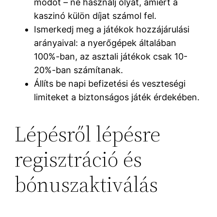
módot – ne használj olyat, amiért a
kaszinó külön díjat számol fel.
Ismerkedj meg a játékok hozzájárulási
arányaival: a nyerőgépek általában
100%-ban, az asztali játékok csak 10-
20%-ban számítanak.
Állíts be napi befizetési és veszteségi
limiteket a biztonságos játék érdekében.
Lépésről lépésre
regisztráció és
bónuszaktiválás