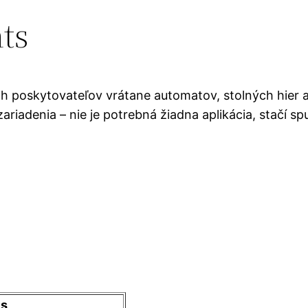
ts
 poskytovateľov vrátane automatov, stolných hier a
riadenia – nie je potrebná žiadna aplikácia, stačí spu
is