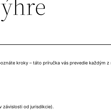
výhre
oznáte kroky – táto príručka vás prevedie každým z 
závislosti od jurisdikcie).