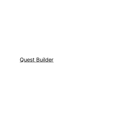
Quest Builder