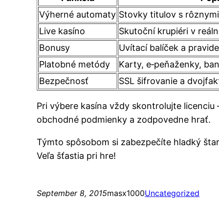
Výherné automaty
Stovky titulov s rôznym
Live kasíno
Skutoční krupiéri v reál
Bonusy
Uvítací balíček a pravid
Platobné metódy
Karty, e‑peňaženky, ba
Bezpečnosť
SSL šifrovanie a dvojfak
Pri výbere kasína vždy skontrolujte licenci
obchodné podmienky a zodpovedne hrať.
Týmto spôsobom si zabezpečíte hladký štart
Veľa šťastia pri hre!
September 8, 2015
masx1000
Uncategorized