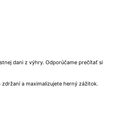
estnej dani z výhry. Odporúčame prečítať si
zdržaní a maximalizujete herný zážitok.