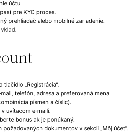
nie účtu.
 pas) pre KYC proces.
rný prehliadač alebo mobilné zariadenie.
 vklad.
count
a tlačidlo „Registrácia“.
‑mail, telefón, adresa a preferovaná mena.
kombinácia písmen a číslic).
 v uvítacom e‑maili.
vyberte bonus ak je ponúkaný.
m požadovaných dokumentov v sekcii „Môj účet“.