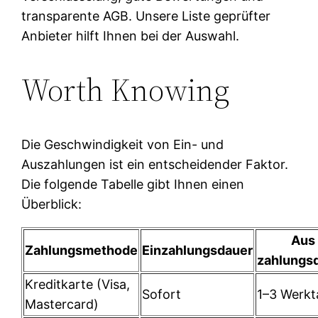
transparente AGB. Unsere Liste geprüfter
Anbieter hilft Ihnen bei der Auswahl.
Worth Knowing
Die Geschwindigkeit von Ein- und
Auszahlungen ist ein entscheidender Faktor.
Die folgende Tabelle gibt Ihnen einen
Überblick:
Aus
Zahlungsmethode
Einzahlungsdauer
zahlungs
Kreditkarte (Visa,
Sofort
1–3 Werkt
Mastercard)