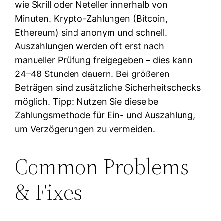
wie Skrill oder Neteller innerhalb von
Minuten. Krypto-Zahlungen (Bitcoin,
Ethereum) sind anonym und schnell.
Auszahlungen werden oft erst nach
manueller Prüfung freigegeben – dies kann
24–48 Stunden dauern. Bei größeren
Beträgen sind zusätzliche Sicherheitschecks
möglich. Tipp: Nutzen Sie dieselbe
Zahlungsmethode für Ein- und Auszahlung,
um Verzögerungen zu vermeiden.
Common Problems
& Fixes