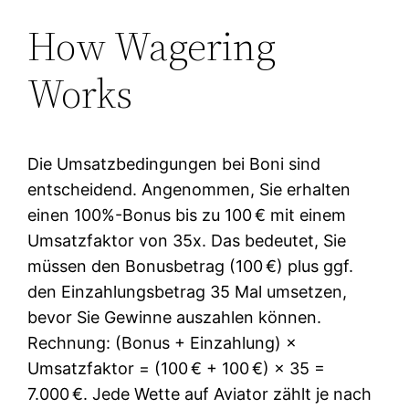
How Wagering
Works
Die Umsatzbedingungen bei Boni sind
entscheidend. Angenommen, Sie erhalten
einen 100%-Bonus bis zu 100 € mit einem
Umsatzfaktor von 35x. Das bedeutet, Sie
müssen den Bonusbetrag (100 €) plus ggf.
den Einzahlungsbetrag 35 Mal umsetzen,
bevor Sie Gewinne auszahlen können.
Rechnung: (Bonus + Einzahlung) ×
Umsatzfaktor = (100 € + 100 €) × 35 =
7.000 €. Jede Wette auf Aviator zählt je nach